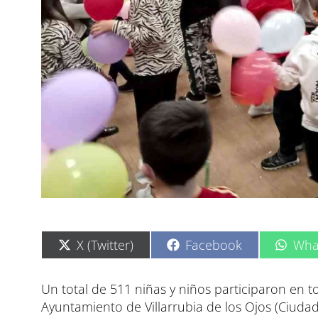
C
C
C
X (Twitter)
Facebook
Wha
o
o
o
m
m
m
p
p
p
Un total de 511 niñas y niños participaron en t
a
a
a
Ayuntamiento de Villarrubia de los Ojos (Ciudad
r
r
r