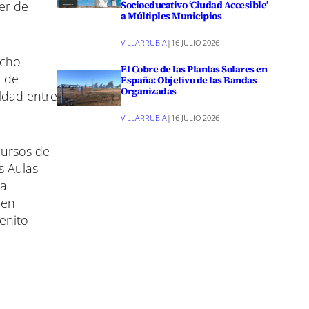
er de
Socioeducativo ‘Ciudad Accesible’
a Múltiples Municipios
VILLARRUBIA
|
16 JULIO 2026
echo
El Cobre de las Plantas Solares en
2 de
España: Objetivo de las Bandas
Organizadas
ldad entre
VILLARRUBIA
|
16 JULIO 2026
cursos de
s Aulas
ca
 en
enito