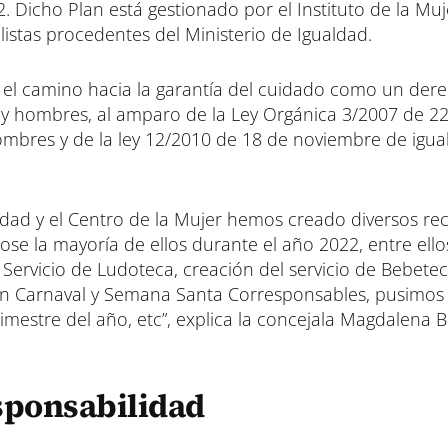
t
t
t
 Dicho Plan está gestionado por el Instituto de la Muj
i
i
i
listas procedentes del Ministerio de Igualdad.
r
r
r
e
e
e
n
n
n
ar el camino hacia la garantía del cuidado como un der
s y hombres, al amparo de la Ley Orgánica 3/2007 de 2
ombres y de la ley 12/2010 de 18 de noviembre de igua
ualdad y el Centro de la Mujer hemos creado diversos re
ose la mayoría de ellos durante el año 2022, entre ello
Servicio de Ludoteca, creación del servicio de Bebete
con Carnaval y Semana Santa Corresponsables, pusimos
mestre del año, etc”, explica la concejala Magdalena B
sponsabilidad