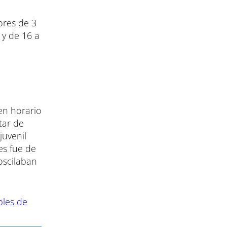
ores de 3
 y de 16 a
en horario
tar de
juvenil
es fue de
oscilaban
bles de