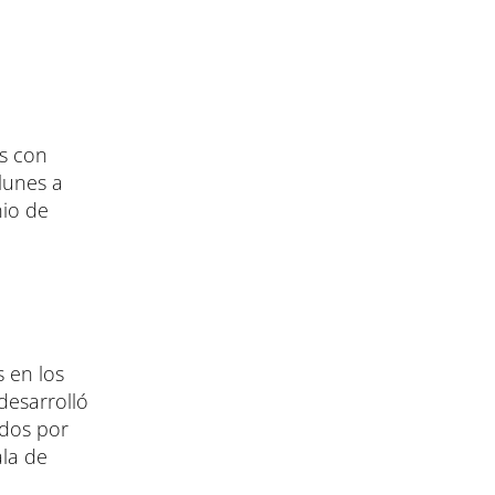
as con
lunes a
nio de
s en los
desarrolló
ados por
ala de