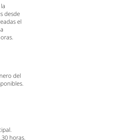
 la
os desde
readas el
ha
horas.
enero del
sponibles.
ipal.
.30 horas.