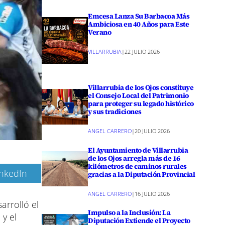
Emcesa Lanza Su Barbacoa Más
Ambiciosa en 40 Años para Este
Verano
VILLARRUBIA
|
22 JULIO 2026
Villarrubia de los Ojos constituye
el Consejo Local del Patrimonio
para proteger su legado histórico
y sus tradiciones
ANGEL CARRERO
|
20 JULIO 2026
El Ayuntamiento de Villarrubia
de los Ojos arregla más de 16
kilómetros de caminos rurales
inkedIn
gracias a la Diputación Provincial
ANGEL CARRERO
|
16 JULIO 2026
arrolló el
Impulso a la Inclusión: La
 y el
Diputación Extiende el Proyecto