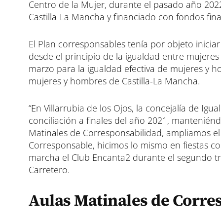
t
t
t
Centro de la Mujer, durante el pasado año 2022.
i
i
i
Castilla-La Mancha y financiado con fondos fina
r
r
r
e
e
e
n
n
n
El Plan corresponsables tenía por objeto inici
desde el principio de la igualdad entre mujere
marzo para la igualdad efectiva de mujeres y h
mujeres y hombres de Castilla-La Mancha.
“En Villarrubia de los Ojos, la concejalía de Ig
conciliación a finales del año 2021, manteniénd
Matinales de Corresponsabilidad, ampliamos el 
Corresponsable, hicimos lo mismo en fiestas 
marcha el Club Encanta2 durante el segundo tri
Carretero.
Aulas Matinales de Corre