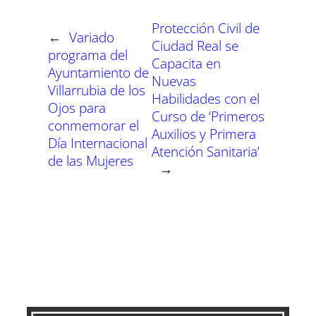
i
i
i
i
i
i
e
k
p
m
s
n
r
r
r
r
r
r
r
t
Protección Civil de
e
e
e
e
e
e
)
←
Variado
n
n
n
n
n
n
Ciudad Real se
programa del
Capacita en
Ayuntamiento de
Nuevas
Villarrubia de los
Habilidades con el
Ojos para
Curso de ‘Primeros
conmemorar el
Auxilios y Primera
Día Internacional
Atención Sanitaria’
de las Mujeres
→