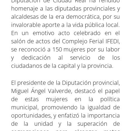
Diputación de Ciudad Real ha rendido
e
e
e
e
e
e
)
n
n
n
n
n
n
homenaje a las diputadas provinciales y
alcaldesas de la era democrática, por su
invalorable aporte a la vida pública local.
En un emotivo acto celebrado en el
salón de actos del Complejo Ferial IFEDI,
se reconoció a 150 mujeres por su labor
y dedicación al servicio de los
ciudadanos de la capital y la provincia.
El presidente de la Diputación provincial,
Miguel Ángel Valverde, destacó el papel
de estas mujeres en la política
municipal, promoviendo la igualdad de
oportunidades, y enfatizó la importancia
de la unidad y la superación de