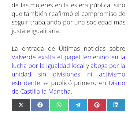
de las mujeres en la esfera pública, sino
que también reafirmó el compromiso de
seguir trabajando por una sociedad más
justa e igualitaria.
La entrada de Últimas noticias sobre
Valverde exalta el papel femenino en la
lucha por la igualdad local y aboga por la
unidad sin divisiones ni activismo
estridente
se publicó primero en
Diario
de Castilla-la Mancha
.
C
C
C
C
C
C
X
F
W
T
P
L
o
o
o
o
o
o
(
a
h
e
i
i
m
m
m
m
m
m
T
c
a
l
n
n
p
p
p
p
p
p
w
e
t
e
t
k
a
a
a
a
a
a
i
b
s
g
e
e
r
r
r
r
r
r
t
o
A
r
r
d
t
t
t
t
t
t
t
o
p
a
e
I