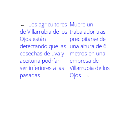
a
a
a
a
a
a
i
b
s
g
e
e
r
r
r
r
r
r
t
o
A
r
r
d
t
t
t
t
t
t
t
o
p
a
e
I
i
i
i
i
i
i
e
k
p
m
s
n
r
r
r
r
r
r
r
t
←
Los agricultores
Muere un
e
e
e
e
e
e
)
n
n
n
n
n
n
de Villarrubia de los
trabajador tras
Ojos están
precipitarse de
detectando que las
una altura de 6
cosechas de uva y
metros en una
aceituna podrían
empresa de
ser inferiores a las
Villarrubia de los
pasadas
Ojos
→