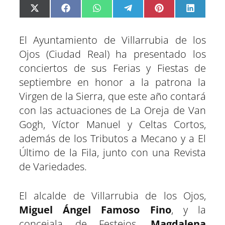
C
C
C
C
C
C
X
F
W
T
P
L
o
o
o
o
o
o
(
a
h
e
i
i
m
m
m
m
m
m
T
c
a
l
n
n
p
p
p
p
p
p
w
e
t
e
t
k
El Ayuntamiento de Villarrubia de los
a
a
a
a
a
a
i
b
s
g
e
e
r
r
r
r
r
r
t
o
A
r
r
d
Ojos (Ciudad Real) ha presentado los
t
t
t
t
t
t
t
o
p
a
e
I
conciertos de sus Ferias y Fiestas de
i
i
i
i
i
i
e
k
p
m
s
n
r
r
r
r
r
r
r
t
septiembre en honor a la patrona la
e
e
e
e
e
e
)
n
n
n
n
n
n
Virgen de la Sierra, que este año contará
con las actuaciones de La Oreja de Van
Gogh, Víctor Manuel y Celtas Cortos,
además de los Tributos a Mecano y a El
Último de la Fila, junto con una Revista
de Variedades.
El alcalde de Villarrubia de los Ojos,
Miguel Ángel Famoso Fino
, y la
concejala de Festejos,
Magdalena