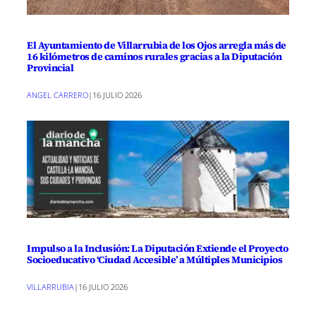
El Ayuntamiento de Villarrubia de los Ojos arregla más de
16 kilómetros de caminos rurales gracias a la Diputación
Provincial
ANGEL CARRERO
|
16 JULIO 2026
Impulso a la Inclusión: La Diputación Extiende el Proyecto
Socioeducativo ‘Ciudad Accesible’ a Múltiples Municipios
VILLARRUBIA
|
16 JULIO 2026