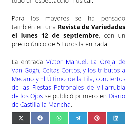
todo un espectáculo musical.
Para los mayores se ha pensado
también en una
Revista de Variedades
el lunes 12 de septiembre
, con un
precio único de 5 Euros la entrada.
La entrada
Víctor Manuel, La Oreja de
Van Gogh, Celtas Cortos, y los tributos a
Mecano y El Último de la Fila, conciertos
de las Fiestas Patronales de Villarrubia
de los Ojos
se publicó primero en
Diario
de Castilla-la Mancha
.
C
C
C
C
C
C
X
F
W
T
P
L
o
o
o
o
o
o
(
a
h
e
i
i
m
m
m
m
m
m
T
c
a
l
n
n
p
p
p
p
p
p
w
e
t
e
t
k