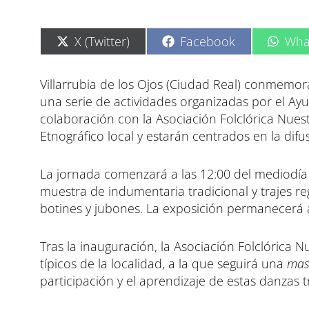
C
C
C
X (Twitter)
Facebook
Wha
o
o
o
m
m
m
p
p
p
Villarrubia de los Ojos (Ciudad Real) conmemor
a
a
a
una serie de actividades organizadas por el Ayu
r
r
r
t
t
t
colaboración con la Asociación Folclórica Nues
i
i
i
Etnográfico local y estarán centrados en la difus
r
r
r
e
e
e
n
n
n
La jornada comenzará a las 12:00 del mediodía
muestra de indumentaria tradicional y trajes re
botines y jubones. La exposición permanecerá ab
Tras la inauguración, la Asociación Folclórica N
típicos de la localidad, a la que seguirá una
mas
participación y el aprendizaje de estas danzas t