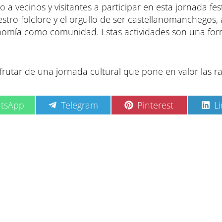
a vecinos y visitantes a participar en esta jornada fest
stro folclore y el orgullo de ser castellanomanchegos,
onomía como comunidad. Estas actividades son una fo
frutar de una jornada cultural que pone en valor las raí
C
C
C
tsApp
Telegram
Pinterest
L
o
o
o
m
m
m
p
p
p
a
a
a
r
r
r
t
t
t
i
i
i
r
r
r
e
e
e
n
n
n