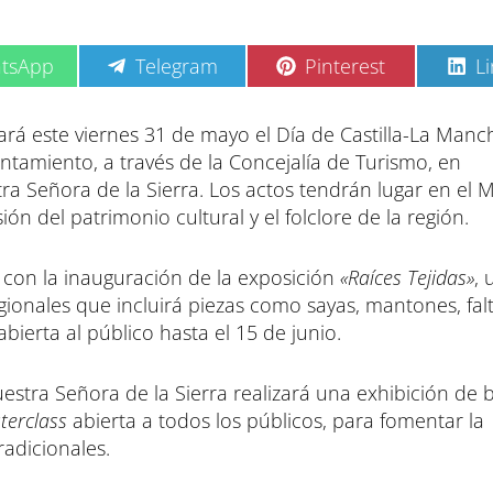
C
C
C
tsApp
Telegram
Pinterest
L
o
o
o
m
m
m
p
p
p
ará este viernes 31 de mayo el Día de Castilla-La Man
a
a
a
ntamiento, a través de la Concejalía de Turismo, en
r
r
r
t
t
t
tra Señora de la Sierra. Los actos tendrán lugar en el
i
i
i
ión del patrimonio cultural y el folclore de la región.
r
r
r
e
e
e
n
n
n
 con la inauguración de la exposición
«Raíces Tejidas»
, 
gionales que incluirá piezas como sayas, mantones, falt
ierta al público hasta el 15 de junio.
uestra Señora de la Sierra realizará una exhibición de b
terclass
abierta a todos los públicos, para fomentar la
radicionales.