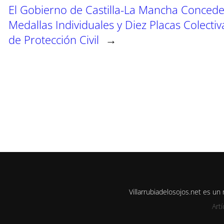
El Gobierno de Castilla-La Mancha Conced
Medallas Individuales y Diez Placas Colectiv
de Protección Civil
→
Villarrubiadelosojos.net es u
Art