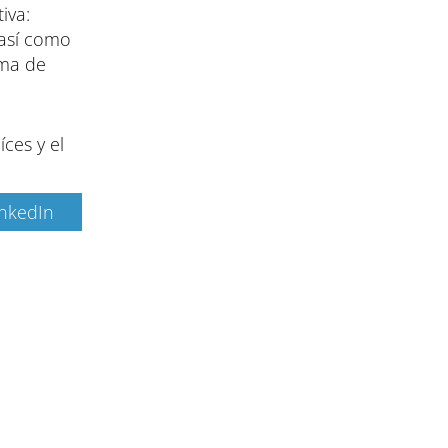
iva:
 así como
rma de
ces y el
inkedIn