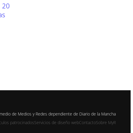
e 20
as
n medio de Medios y Redes dependiente de Diario de la Mancha
ículos patrocinados
Servicios de diseño web
Contacto
Sobre MyR