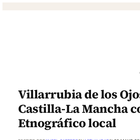
Saltar
al
contenido
Villarrubia de los Oj
Castilla-La Mancha co
Etnográfico local