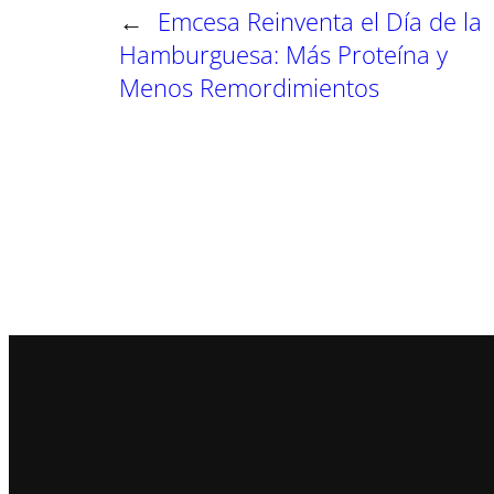
←
Emcesa Reinventa el Día de la
Hamburguesa: Más Proteína y
Menos Remordimientos