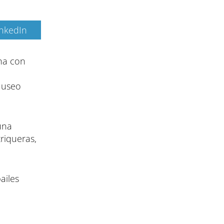
inkedIn
cha con
 Museo
una
riqueras,
ailes