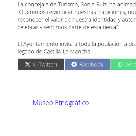
La concejala de Turismo, Sonia Ruiz, ha animado 
“Queremos reivindicar nuestras tradiciones, nue
reconocer el valor de nuestra identidad y aut
celebrar y sentirnos parte de esta tierra”.
El Ayuntamiento invita a toda la población a dis
legado de Castilla-La Mancha.
C
C
C
X (Twitter)
Facebook
Wha
o
o
o
m
m
m
p
p
p
a
a
a
r
r
r
t
t
t
Museo Etnográfico
i
i
i
r
r
r
e
e
e
n
n
n