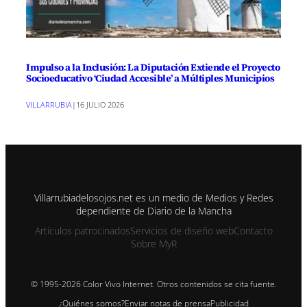
Impulso a la Inclusión: La Diputación Extiende el Proyecto
Socioeducativo ‘Ciudad Accesible’ a Múltiples Municipios
VILLARRUBIA
|
16 JULIO 2026
Villarrubiadelosojos.net es un medio de Medios y Redes
dependiente de Diario de la Mancha
Artículos patrocinados
Servicios de diseño web
Contacto
Sobre MyR
© 1995-2026 Color Vivo Internet. Otros contenidos se cita fuente.
¿Quiénes somos?
Enviar notas de prensa
Publicidad