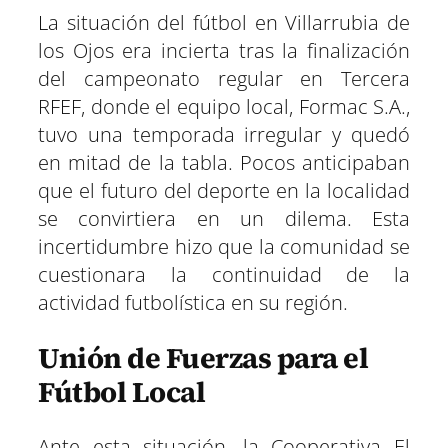
r
r
r
r
r
r
r
t
e
e
e
e
e
e
)
La situación del fútbol en Villarrubia de
n
n
n
n
n
n
los Ojos era incierta tras la finalización
del campeonato regular en Tercera
RFEF, donde el equipo local, Formac S.A.,
tuvo una temporada irregular y quedó
en mitad de la tabla. Pocos anticipaban
que el futuro del deporte en la localidad
se convirtiera en un dilema. Esta
incertidumbre hizo que la comunidad se
cuestionara la continuidad de la
actividad futbolística en su región.
Unión de Fuerzas para el
Fútbol Local
Ante esta situación, la Cooperativa El