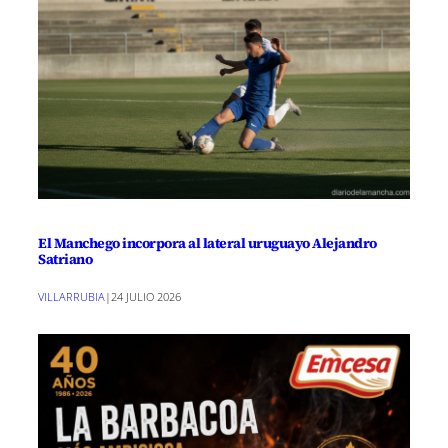
El Manchego incorpora al lateral uruguayo Alejandro
Satriano
VILLARRUBIA
|
24 JULIO 2026