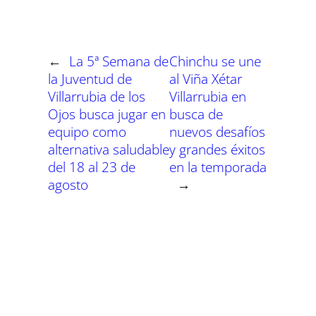
a
a
a
a
a
a
i
b
s
g
e
e
r
r
r
r
r
r
t
o
A
r
r
d
t
t
t
t
t
t
t
o
p
a
e
I
i
i
i
i
i
i
e
k
p
m
s
n
r
r
r
r
r
r
r
t
←
La 5ª Semana de
Chinchu se une
e
e
e
e
e
e
)
n
n
n
n
n
n
la Juventud de
al Viña Xétar
Villarrubia de los
Villarrubia en
Ojos busca jugar en
busca de
equipo como
nuevos desafíos
alternativa saludable
y grandes éxitos
del 18 al 23 de
en la temporada
agosto
→