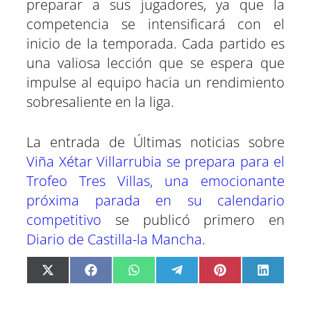
preparar a sus jugadores, ya que la
competencia se intensificará con el
inicio de la temporada. Cada partido es
una valiosa lección que se espera que
impulse al equipo hacia un rendimiento
sobresaliente en la liga.
La entrada de Últimas noticias sobre
Viña Xétar Villarrubia se prepara para el
Trofeo Tres Villas, una emocionante
próxima parada en su calendario
competitivo
se publicó primero en
Diario de Castilla-la Mancha
.
C
C
C
C
C
C
X
F
W
T
P
L
o
o
o
o
o
o
(
a
h
e
i
i
m
m
m
m
m
m
T
c
a
l
n
n
p
p
p
p
p
p
w
e
t
e
t
k