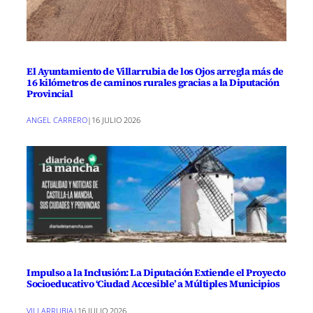
El Ayuntamiento de Villarrubia de los Ojos arregla más de
16 kilómetros de caminos rurales gracias a la Diputación
Provincial
ANGEL CARRERO
|
16 JULIO 2026
Impulso a la Inclusión: La Diputación Extiende el Proyecto
Socioeducativo ‘Ciudad Accesible’ a Múltiples Municipios
VILLARRUBIA
|
16 JULIO 2026