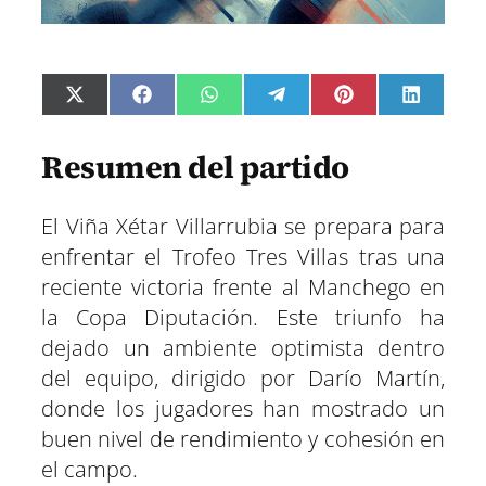
C
C
C
C
C
C
X
F
W
T
P
L
o
o
o
o
o
o
(
a
h
e
i
i
m
m
m
m
m
m
T
c
a
l
n
n
p
p
p
p
p
p
w
e
t
e
t
k
Resumen del partido
a
a
a
a
a
a
i
b
s
g
e
e
r
r
r
r
r
r
t
o
A
r
r
d
t
t
t
t
t
t
t
o
p
a
e
I
i
i
i
i
i
i
El Viña Xétar Villarrubia se prepara para
e
k
p
m
s
n
r
r
r
r
r
r
r
t
enfrentar el Trofeo Tres Villas tras una
e
e
e
e
e
e
)
n
n
n
n
n
n
reciente victoria frente al Manchego en
la Copa Diputación. Este triunfo ha
dejado un ambiente optimista dentro
del equipo, dirigido por Darío Martín,
donde los jugadores han mostrado un
buen nivel de rendimiento y cohesión en
el campo.