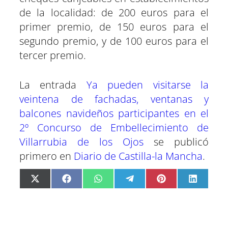
de la localidad: de 200 euros para el
primer premio, de 150 euros para el
segundo premio, y de 100 euros para el
tercer premio.
La entrada
Ya pueden visitarse la
veintena de fachadas, ventanas y
balcones navideños participantes en el
2º Concurso de Embellecimiento de
Villarrubia de los Ojos
se publicó
primero en
Diario de Castilla-la Mancha
.
C
C
C
C
C
C
X
F
W
T
P
L
o
o
o
o
o
o
(
a
h
e
i
i
m
m
m
m
m
m
T
c
a
l
n
n
p
p
p
p
p
p
w
e
t
e
t
k
a
a
a
a
a
a
i
b
s
g
e
e
r
r
r
r
r
r
t
o
A
r
r
d