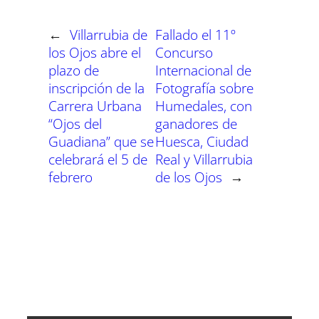
t
t
t
t
t
t
t
o
p
a
e
I
i
i
i
i
i
i
e
k
p
m
s
n
r
r
r
r
r
r
r
t
←
Villarrubia de
Fallado el 11º
e
e
e
e
e
e
)
n
n
n
n
n
n
los Ojos abre el
Concurso
plazo de
Internacional de
inscripción de la
Fotografía sobre
Carrera Urbana
Humedales, con
“Ojos del
ganadores de
Guadiana” que se
Huesca, Ciudad
celebrará el 5 de
Real y Villarrubia
febrero
de los Ojos
→