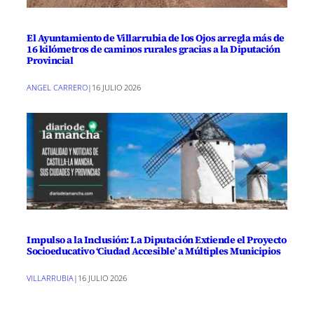
El Ayuntamiento de Villarrubia de los Ojos arregla más de
16 kilómetros de caminos rurales gracias a la Diputación
Provincial
ANGEL CARRERO
|
16 JULIO 2026
Impulso a la Inclusión: La Diputación Extiende el Proyecto
Socioeducativo ‘Ciudad Accesible’ a Múltiples Municipios
VILLARRUBIA
|
16 JULIO 2026