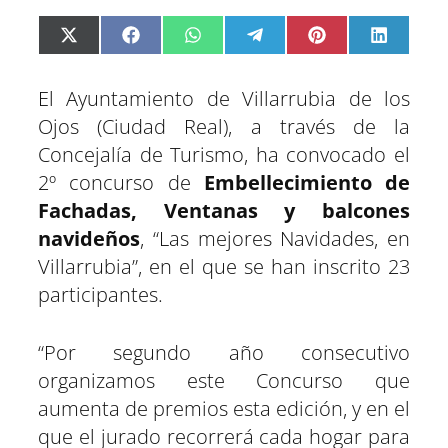
C
C
C
C
C
C
X
F
W
T
P
L
o
o
o
o
o
o
(
a
h
e
i
i
m
m
m
m
m
m
T
c
a
l
n
n
p
p
p
p
p
p
w
e
t
e
t
k
El Ayuntamiento de Villarrubia de los
a
a
a
a
a
a
i
b
s
g
e
e
r
r
r
r
r
r
t
o
A
r
r
d
Ojos (Ciudad Real), a través de la
t
t
t
t
t
t
t
o
p
a
e
I
Concejalía de Turismo, ha convocado el
i
i
i
i
i
i
e
k
p
m
s
n
r
r
r
r
r
r
r
t
2º concurso de
Embellecimiento de
e
e
e
e
e
e
)
n
n
n
n
n
n
Fachadas, Ventanas y balcones
navideños
, “Las mejores Navidades, en
Villarrubia”, en el que se han inscrito 23
participantes.
“Por segundo año consecutivo
organizamos este Concurso que
aumenta de premios esta edición, y en el
que el jurado recorrerá cada hogar para