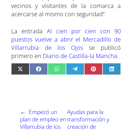
vecinos y visitantes de la comarca a
acercarse al mismo con seguridad”.
La entrada
Al cien por cien con 90
puestos vuelve a abrir el Mercadillo de
Villarrubia de los Ojos
se publicó
primero en
Diario de Castilla-la Mancha
.
C
C
C
C
C
C
X
F
W
T
P
L
o
o
o
o
o
o
(
a
h
e
i
i
m
m
m
m
m
m
T
c
a
l
n
n
p
p
p
p
p
p
w
e
t
e
t
k
a
a
a
a
a
a
i
b
s
g
e
e
r
r
r
r
r
r
t
o
A
r
r
d
t
t
t
t
t
t
t
o
p
a
e
I
i
i
i
i
i
i
e
k
p
m
s
n
r
r
r
r
r
r
r
t
←
Empezó un
Ayudas para la
e
e
e
e
e
e
)
n
n
n
n
n
n
plan de empleo en
transformación y
Villarrubia de los
creación de