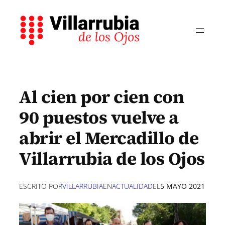
Saltar
al
contenido
Al cien por cien con
90 puestos vuelve a
abrir el Mercadillo de
Villarrubia de los Ojos
ESCRITO POR
VILLARRUBIA
EN
ACTUALIDAD
EL
5 MAYO 2021