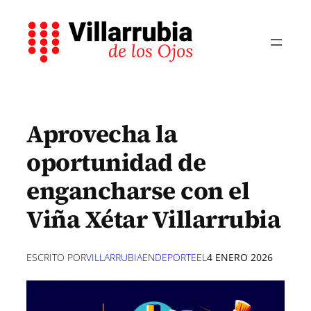
Saltar
al
contenido
Aprovecha la
oportunidad de
engancharse con el
Viña Xétar Villarrubia
ESCRITO POR
VILLARRUBIA
EN
DEPORTE
EL
4 ENERO 2026