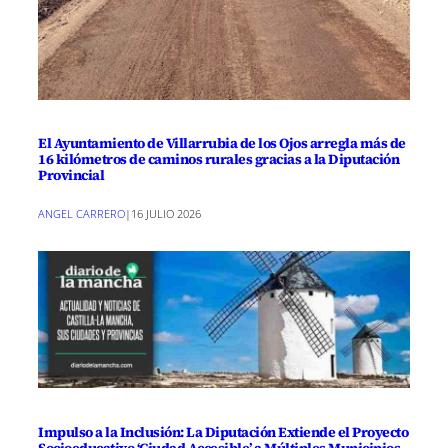
El Ayuntamiento de Villarrubia de los Ojos arregla más de
16 kilómetros de caminos rurales gracias a la Diputación
Provincial
ANGEL CARRERO
|
16 JULIO 2026
Impulso a la Inclusión: La Diputación Extiende el Proyecto
Socioeducativo ‘Ciudad Accesible’ a Múltiples Municipios