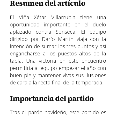
w
e
t
e
t
k
Resumen del artículo
a
a
a
a
a
a
i
b
s
g
e
e
r
r
r
r
r
r
t
o
A
r
r
d
t
t
t
t
t
t
t
o
p
a
e
I
i
i
i
i
i
i
El Viña Xétar Villarrubia tiene una
e
k
p
m
s
n
r
r
r
r
r
r
r
t
oportunidad importante en el duelo
e
e
e
e
e
e
)
n
n
n
n
n
n
aplazado contra Sonseca. El equipo
dirigido por Darío Martín viaja con la
intención de sumar los tres puntos y así
engancharse a los puestos altos de la
tabla. Una victoria en este encuentro
permitiría al equipo empezar el año con
buen pie y mantener vivas sus ilusiones
de cara a la recta final de la temporada.
Importancia del partido
Tras el parón navideño, este partido es