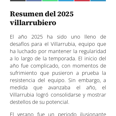
o
o
o
o
o
o
(
a
h
e
i
i
m
m
m
m
m
m
T
c
a
l
n
n
p
p
p
p
p
p
w
e
t
e
t
k
Resumen del 2025
a
a
a
a
a
a
i
b
s
g
e
e
r
r
r
r
r
r
t
o
A
r
r
d
villarrubiero
t
t
t
t
t
t
t
o
p
a
e
I
i
i
i
i
i
i
e
k
p
m
s
n
r
r
r
r
r
r
r
t
e
e
e
e
e
e
)
El año 2025 ha sido uno lleno de
n
n
n
n
n
n
desafíos para el Villarrubia, equipo que
ha luchado por mantener la regularidad
a lo largo de la temporada. El inicio del
año fue complicado, con momentos de
sufrimiento que pusieron a prueba la
resistencia del equipo. Sin embargo, a
medida que avanzaba el año, el
Villarrubia logró consolidarse y mostrar
destellos de su potencial.
El verano fue un periodo ilusionante