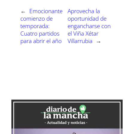
i
i
i
i
i
i
e
k
p
m
s
n
r
r
r
r
r
r
r
t
←
Emocionante
Aprovecha la
e
e
e
e
e
e
)
n
n
n
n
n
n
comienzo de
oportunidad de
temporada:
engancharse con
Cuatro partidos
el Viña Xétar
para abrir el año
Villarrubia
→