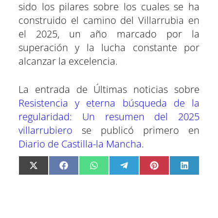
sido los pilares sobre los cuales se ha
construido el camino del Villarrubia en
el 2025, un año marcado por la
superación y la lucha constante por
alcanzar la excelencia.
La entrada de Últimas noticias sobre
Resistencia y eterna búsqueda de la
regularidad: Un resumen del 2025
villarrubiero
se publicó primero en
Diario de Castilla-la Mancha
.
C
C
C
C
C
C
X
F
W
T
P
L
o
o
o
o
o
o
(
a
h
e
i
i
m
m
m
m
m
m
T
c
a
l
n
n
p
p
p
p
p
p
w
e
t
e
t
k
a
a
a
a
a
a
i
b
s
g
e
e
r
r
r
r
r
r
t
o
A
r
r
d
t
t
t
t
t
t
t
o
p
a
e
I