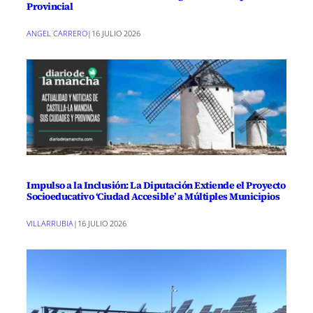
Provincial
ANGEL CARRERO
|
16 JULIO 2026
Impulso a la Inclusión: La Diputación Extiende el Proyecto
Socioeducativo ‘Ciudad Accesible’ a Múltiples Municipios
VILLARRUBIA
|
16 JULIO 2026