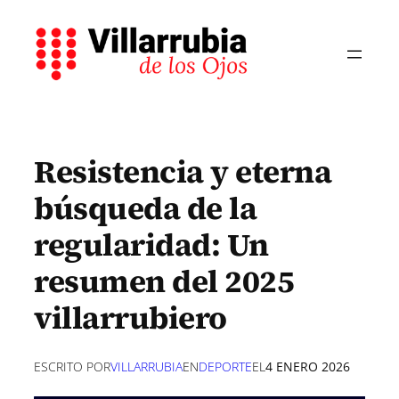
Saltar
al
contenido
Resistencia y eterna
búsqueda de la
regularidad: Un
resumen del 2025
villarrubiero
ESCRITO POR
VILLARRUBIA
EN
DEPORTE
EL
4 ENERO 2026