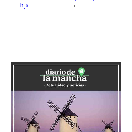
hija
→