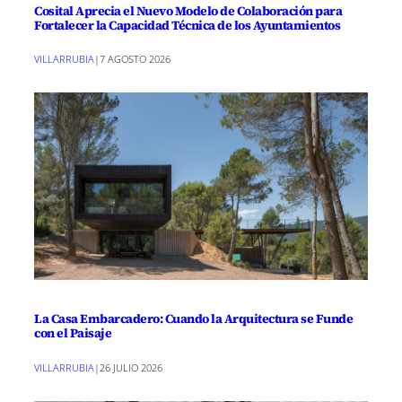
Cosital Aprecia el Nuevo Modelo de Colaboración para
Fortalecer la Capacidad Técnica de los Ayuntamientos
VILLARRUBIA
|
7 AGOSTO 2026
La Casa Embarcadero: Cuando la Arquitectura se Funde
con el Paisaje
VILLARRUBIA
|
26 JULIO 2026