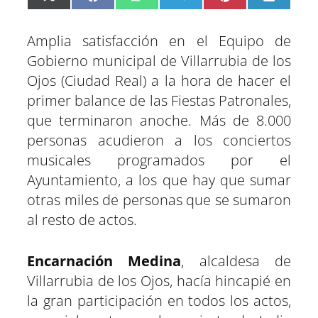
C
C
C
C
C
C
X
F
W
T
P
L
o
o
o
o
o
o
(
a
h
e
i
i
m
m
m
m
m
m
T
c
a
l
n
n
p
p
p
p
p
p
w
e
t
e
t
k
Amplia satisfacción en el Equipo de
a
a
a
a
a
a
i
b
s
g
e
e
r
r
r
r
r
r
t
o
A
r
r
d
Gobierno municipal de Villarrubia de los
t
t
t
t
t
t
t
o
p
a
e
I
Ojos (Ciudad Real) a la hora de hacer el
i
i
i
i
i
i
e
k
p
m
s
n
r
r
r
r
r
r
r
t
primer balance de las Fiestas Patronales,
e
e
e
e
e
e
)
n
n
n
n
n
n
que terminaron anoche. Más de 8.000
personas acudieron a los conciertos
musicales programados por el
Ayuntamiento, a los que hay que sumar
otras miles de personas que se sumaron
al resto de actos.
Encarnación Medina
, alcaldesa de
Villarrubia de los Ojos, hacía hincapié en
la gran participación en todos los actos,