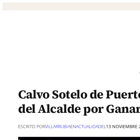
Saltar
al
contenido
Calvo Sotelo de Puert
del Alcalde por Gana
ESCRITO POR
VILLARRUBIA
EN
ACTUALIDAD
EL
13 NOVIEMBRE 