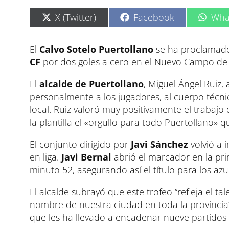
C
C
C
X (Twitter)
Facebook
Wha
o
o
o
m
m
m
p
p
p
El
Calvo Sotelo Puertollano
se ha proclamado
a
a
a
CF
por dos goles a cero en el Nuevo Campo de Vi
r
r
r
t
t
t
i
i
i
El
alcalde de Puertollano
, Miguel Ángel Ruiz, 
r
r
r
personalmente a los jugadores, al cuerpo técnic
e
e
e
n
n
n
local. Ruiz valoró muy positivamente el trabajo
la plantilla el «orgullo para todo Puertollano» 
El conjunto dirigido por
Javi Sánchez
volvió a 
en liga.
Javi Bernal
abrió el marcador en la pr
minuto 52, asegurando así el título para los azu
El alcalde subrayó que este trofeo “refleja el t
nombre de nuestra ciudad en toda la provincia”
que les ha llevado a encadenar nueve partidos 