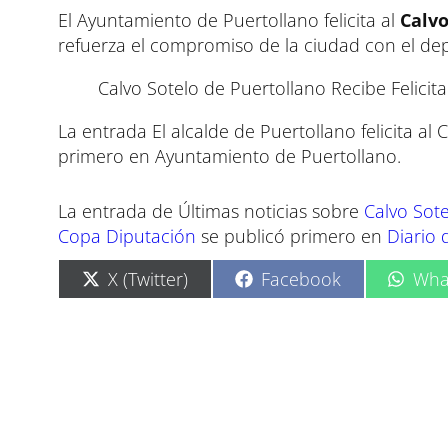
El Ayuntamiento de Puertollano felicita al
Calvo
refuerza el compromiso de la ciudad con el dep
Calvo Sotelo de Puertollano Recibe Felicit
La entrada El alcalde de Puertollano felicita al
primero en Ayuntamiento de Puertollano.
La entrada de Últimas noticias sobre
Calvo Sote
Copa Diputación
se publicó primero en
Diario 
C
C
C
X (Twitter)
Facebook
Wha
o
o
o
m
m
m
p
p
p
a
a
a
r
r
r
t
t
t
i
i
i
r
r
r
e
e
e