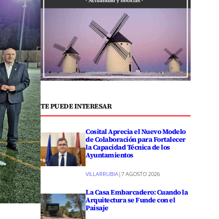
TE PUEDE INTERESAR
Cosital Aprecia el Nuevo Modelo
de Colaboración para Fortalecer
la Capacidad Técnica de los
Ayuntamientos
VILLARRUBIA
|
7 AGOSTO 2026
La Casa Embarcadero: Cuando la
Arquitectura se Funde con el
Paisaje