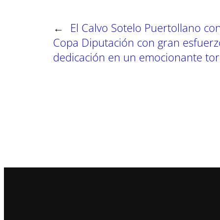
n
n
n
←
El Calvo Sotelo Puertollano con
Copa Diputación con gran esfuerz
dedicación en un emocionante to