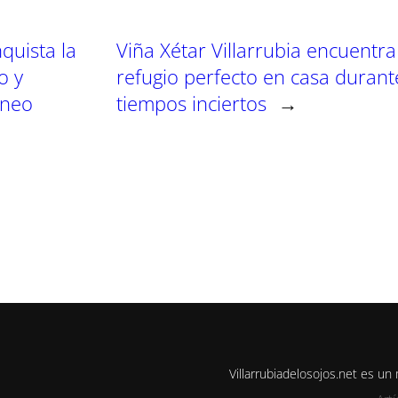
n
n
n
quista la
Viña Xétar Villarrubia encuentra
o y
refugio perfecto en casa durant
rneo
tiempos inciertos
→
Villarrubiadelosojos.net es u