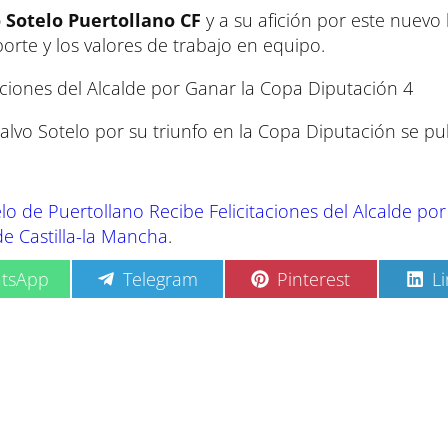
 Sotelo Puertollano CF
y a su afición por este nuevo 
orte y los valores de trabajo en equipo.
aciones del Alcalde por Ganar la Copa Diputación 4
 Calvo Sotelo por su triunfo en la Copa Diputación se pu
lo de Puertollano Recibe Felicitaciones del Alcalde por
de Castilla-la Mancha
.
C
C
C
tsApp
Telegram
Pinterest
L
o
o
o
m
m
m
p
p
p
a
a
a
r
r
r
t
t
t
i
i
i
r
r
r
e
e
e