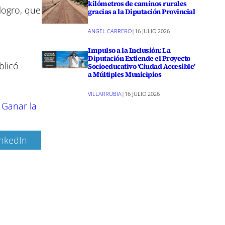
kilómetros de caminos rurales
logro, que
gracias a la Diputación Provincial
ANGEL CARRERO
|
16 JULIO 2026
Impulso a la Inclusión: La
Diputación Extiende el Proyecto
blicó
Socioeducativo ‘Ciudad Accesible’
a Múltiples Municipios
VILLARRUBIA
|
16 JULIO 2026
 Ganar la
inkedIn