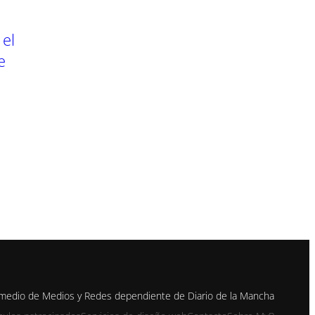
 el
e
n medio de Medios y Redes dependiente de Diario de la Mancha