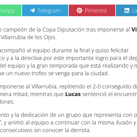
C
C
C
tsApp
Telegram
Pinterest
L
o
o
o
m
m
m
p
p
p
 campeón de la Copa Diputación tras imponerse al
Vi
a
a
a
llarrubia de los Ojos.
r
r
r
t
t
t
i
i
i
acompañó al equipo durante la final y quiso felicitar
r
r
r
o y a la directiva por este importante logro para el de
e
e
e
n
n
n
 del equipo y la gran temporada que está realizando y 
que un nuevo trofeo se venga para la ciudad.
imponerse al Villarrubia, repitiendo el 2-0 conseguido d
imera mitad, mientras que
Lucas
sentenció el encuentr
lones.
alento y la dedicación de un grupo que representa con o
, y animó al equipo a continuar con la misma ilusión y
consecutivos sin conocer la derrota.