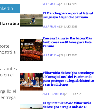
VILLARRUBIA
|
26 JULIO 2026
inkedIn
El Manchego incorpora al lateral
uruguayo Alejandro Satriano
llarrubia
VILLARRUBIA
|
24 JULIO 2026
Emcesa Lanza Su Barbacoa Más
Ambiciosa en 40 Años para Este
porte
Verano
mostró a
VILLARRUBIA
|
22 JULIO 2026
ías antes
Villarrubia de los Ojos constituye
o en el
el Consejo Local del Patrimonio
para proteger su legado histórico
y sus tradiciones
rgullo el
ANGEL CARRERO
|
20 JULIO 2026
 entrega
El Ayuntamiento de Villarrubia
de los Ojos arregla más de 16