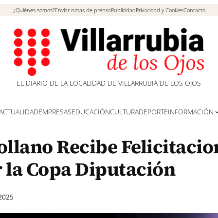
¿Quiénes somos?
Enviar notas de prensa
Publicidad
Privacidad y Cookies
Contacto
EL DIARIO DE LA LOCALIDAD DE VILLARRUBIA DE LOS OJOS
ACTUALIDAD
EMPRESAS
EDUCACIÓN
CULTURA
DEPORTE
INFORMACIÓN
ollano Recibe Felicitacio
r la Copa Diputación
2025