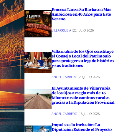
Emcesa Lanza Su Barbacoa Más
Ambiciosa en 40 Años para Este
Verano
VILLARRUBIA
|
22 JULIO 2026
Villarrubia de los Ojos constituye
el Consejo Local del Patrimonio
para proteger su legado histórico
y sus tradiciones
ANGEL CARRERO
|
20 JULIO 2026
El Ayuntamiento de Villarrubia
de los Ojos arregla más de 16
kilómetros de caminos rurales
gracias a la Diputación Provincial
ANGEL CARRERO
|
16 JULIO 2026
Impulso a la Inclusión: La
Diputación Extiende el Proyecto