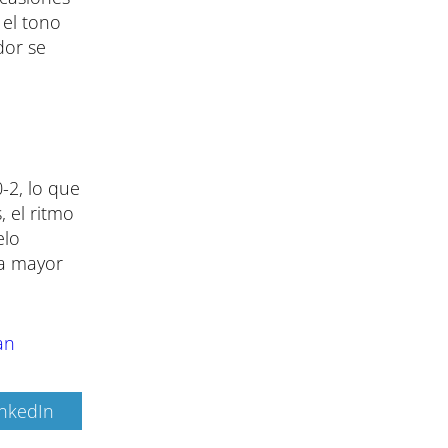
 el tono
dor se
-2, lo que
 el ritmo
elo
na mayor
an
inkedIn