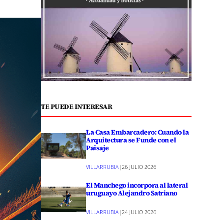
TE PUEDE INTERESAR
La Casa Embarcadero: Cuando la
Arquitectura se Funde con el
Paisaje
VILLARRUBIA
|
26 JULIO 2026
El Manchego incorpora al lateral
uruguayo Alejandro Satriano
VILLARRUBIA
|
24 JULIO 2026