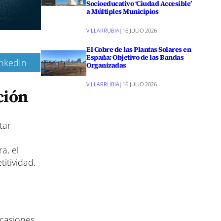
Socioeducativo ‘Ciudad Accesible’
a Múltiples Municipios
VILLARRUBIA
|
16 JULIO 2026
El Cobre de las Plantas Solares en
España: Objetivo de las Bandas
inkedIn
Organizadas
VILLARRUBIA
|
16 JULIO 2026
ción
tar
a, el
itividad.
ocasiones