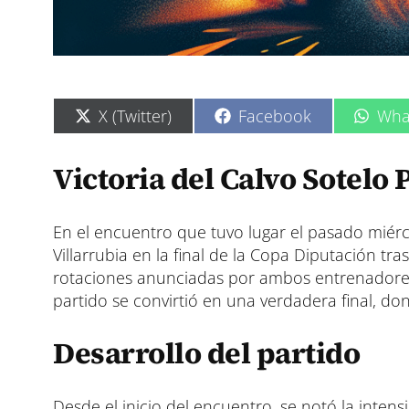
C
C
C
X (Twitter)
Facebook
Wha
o
o
o
m
m
m
p
p
p
Victoria del Calvo Sotelo
a
a
a
r
r
r
t
t
t
i
i
i
En el encuentro que tuvo lugar el pasado miérco
r
r
r
Villarrubia en la final de la Copa Diputación tr
e
e
e
rotaciones anunciadas por ambos entrenadores 
n
n
n
partido se convirtió en una verdadera final, 
Desarrollo del partido
Desde el inicio del encuentro, se notó la int