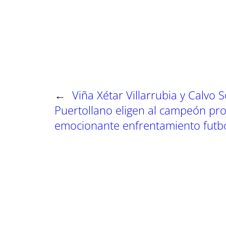
p
p
p
a
a
a
r
r
r
t
t
t
i
i
i
r
r
r
e
e
e
n
n
n
←
Viña Xétar Villarrubia y Calvo S
Puertollano eligen al campeón pro
emocionante enfrentamiento futbo