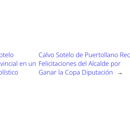
p
p
p
a
a
a
r
r
r
t
t
t
i
i
i
r
r
r
e
e
e
n
n
n
otelo
Calvo Sotelo de Puertollano Rec
vincial en un
Felicitaciones del Alcalde por
lístico
Ganar la Copa Diputación
→