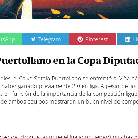
C
C
C
tsApp
Telegram
Pinterest
L
o
o
o
m
m
m
p
p
p
 Puertollano en la Copa Diputa
a
a
a
r
r
r
t
t
t
i
i
i
les, el Calvo Sotelo Puertollano se enfrentó al Viña Xé
r
r
r
as haber ganado previamente 2-0 en liga. A pesar de las
e
e
e
en función de la importancia de la competición liguer
n
n
n
donde ambos equipos mostraron un buen nivel de compet
ensidad del choque, aunque el juego no generó muchas 