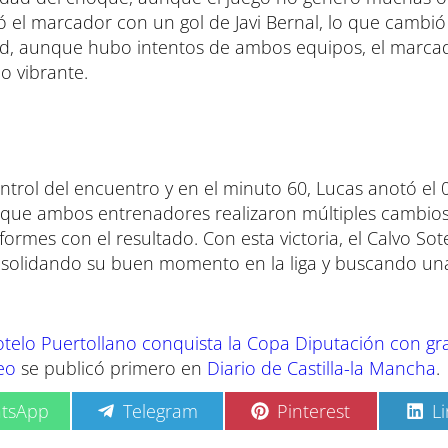
ió el marcador con un gol de Javi Bernal, lo que cambió
itad, aunque hubo intentos de ambos equipos, el marca
o vibrante.
ontrol del encuentro y en el minuto 60, Lucas anotó el 0
 que ambos entrenadores realizaron múltiples cambios,
ormes con el resultado. Con esta victoria, el Calvo Sot
nsolidando su buen momento en la liga y buscando u
Sotelo Puertollano conquista la Copa Diputación con gr
eo
se publicó primero en
Diario de Castilla-la Mancha
.
C
C
C
tsApp
Telegram
Pinterest
L
o
o
o
m
m
m