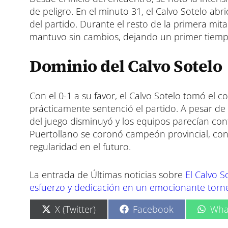
de peligro. En el minuto 31, el Calvo Sotelo abr
del partido. Durante el resto de la primera m
mantuvo sin cambios, dejando un primer tiemp
Dominio del Calvo Sotelo
Con el 0-1 a su favor, el Calvo Sotelo tomó el c
prácticamente sentenció el partido. A pesar de
del juego disminuyó y los equipos parecían conf
Puertollano se coronó campeón provincial, co
regularidad en el futuro.
La entrada de Últimas noticias sobre
El Calvo 
esfuerzo y dedicación en un emocionante torn
C
C
C
X (Twitter)
Facebook
Wha
o
o
o
m
m
m