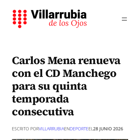
Saltar
al
contenido
Carlos Mena renueva
con el CD Manchego
para su quinta
temporada
consecutiva
ESCRITO POR
VILLARRUBIA
EN
DEPORTE
EL
28 JUNIO 2026