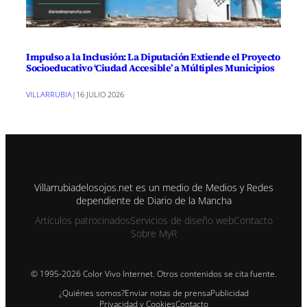
Impulso a la Inclusión: La Diputación Extiende el Proyecto
Socioeducativo ‘Ciudad Accesible’ a Múltiples Municipios
VILLARRUBIA
|
16 JULIO 2026
Villarrubiadelosojos.net es un medio de Medios y Redes
dependiente de Diario de la Mancha
Artículos patrocinados
Servicios de diseño web
Contacto
Sobre MyR
© 1995-2026 Color Vivo Internet. Otros contenidos se cita fuente.
¿Quiénes somos?
Enviar notas de prensa
Publicidad
Privacidad y Cookies
Contacto