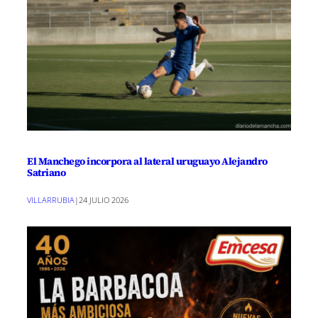
El Manchego incorpora al lateral uruguayo Alejandro
Satriano
VILLARRUBIA
|
24 JULIO 2026