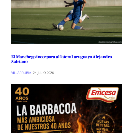
El Manchego incorpora al lateral uruguayo Alejandro
Satriano
VILLARRUBIA
|
24 JULIO 2026