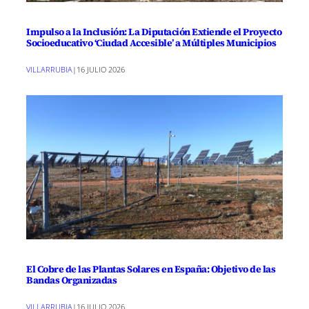
Impulso a la Inclusión: La Diputación Extiende el Proyecto
Socioeducativo ‘Ciudad Accesible’ a Múltiples Municipios
VILLARRUBIA
|
16 JULIO 2026
El Cobre de las Plantas Solares en España: Objetivo de las
Bandas Organizadas
VILLARRUBIA
|
16 JULIO 2026