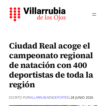
Saltar
al
contenido
Ciudad Real acoge el
campeonato regional
de natación con 400
deportistas de toda la
región
ESCRITO POR
VILLARRUBIA
EN
DEPORTE
EL
28 JUNIO 2026