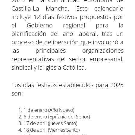
e
e
e
e
e
e
)
n
n
n
n
n
n
Castilla-La Mancha. Este calendario
incluye 12 días festivos propuestos por
el Gobierno regional para la
planificación del año laboral, tras un
proceso de deliberación que involucró a
las principales organizaciones
representativas del sector empresarial,
sindical y la Iglesia Católica.
Los días festivos establecidos para 2025
son:
1 de enero (Año Nuevo)
6 de enero (Epifanía del Señor)
17 de abril (Jueves Santo)
18 de abril (Viernes Santo)