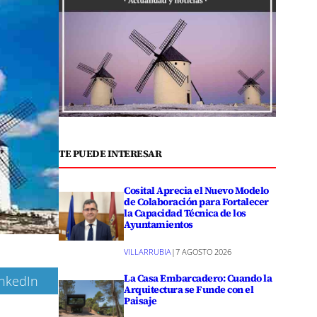
TE PUEDE INTERESAR
Cosital Aprecia el Nuevo Modelo
de Colaboración para Fortalecer
la Capacidad Técnica de los
Ayuntamientos
VILLARRUBIA
|
7 AGOSTO 2026
La Casa Embarcadero: Cuando la
inkedIn
Arquitectura se Funde con el
Paisaje