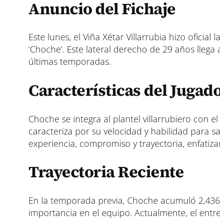
p
p
p
Anuncio del Fichaje
a
a
a
r
r
r
t
t
t
i
i
i
Este lunes, el Viña Xétar Villarrubia hizo oficia
r
r
r
‘Choche’. Este lateral derecho de 29 años lleg
e
e
e
últimas temporadas.
n
n
n
Características del Jugad
Choche se integra al plantel villarrubiero con e
caracteriza por su velocidad y habilidad para s
experiencia, compromiso y trayectoria, enfatiz
Trayectoria Reciente
En la temporada previa, Choche acumuló 2,436 
importancia en el equipo. Actualmente, el entr