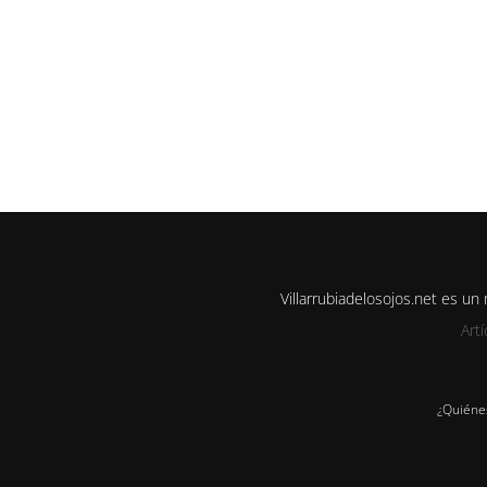
Villarrubiadelosojos.net es u
Art
¿Quiéne