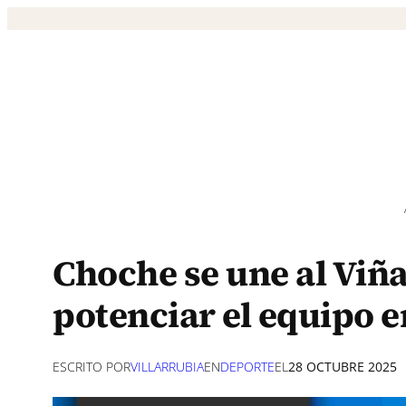
Saltar
al
contenido
Choche se une al Viña
potenciar el equipo 
ESCRITO POR
VILLARRUBIA
EN
DEPORTE
EL
28 OCTUBRE 2025