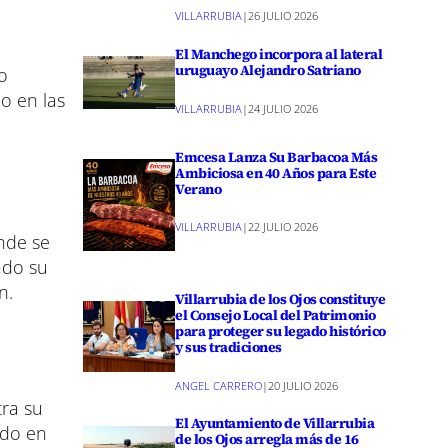
VILLARRUBIA
|
26 JULIO 2026
El Manchego incorpora al lateral
uruguayo Alejandro Satriano
mo
o en las
VILLARRUBIA
|
24 JULIO 2026
Emcesa Lanza Su Barbacoa Más
Ambiciosa en 40 Años para Este
Verano
VILLARRUBIA
|
22 JULIO 2026
onde se
ado su
n.
Villarrubia de los Ojos constituye
el Consejo Local del Patrimonio
para proteger su legado histórico
y sus tradiciones
ANGEL CARRERO
|
20 JULIO 2026
ra su
El Ayuntamiento de Villarrubia
ndo en
de los Ojos arregla más de 16