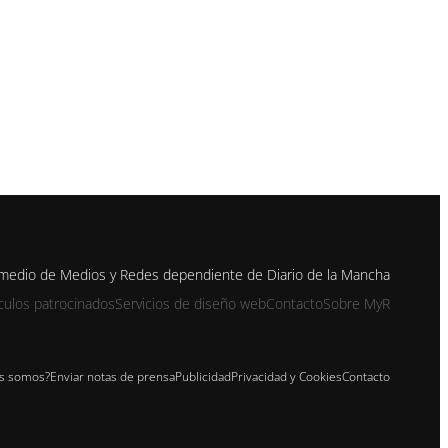
n medio de Medios y Redes dependiente de Diario de la Mancha
ículos patrocinados
Servicios de diseño web
Contacto
Sobre MyR
s somos?
Enviar notas de prensa
Publicidad
Privacidad y Cookies
Contacto