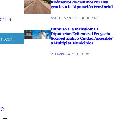
kilómetros de caminos rurales
gracias a la Diputación Provincial
en la
ANGEL CARRERO
|
16 JULIO 2026
Impulso a la Inclusión: La
Diputación Extiende el Proyecto
inkedIn
Socioeducativo ‘Ciudad Accesible’
a Múltiples Municipios
VILLARRUBIA
|
16 JULIO 2026
de
→