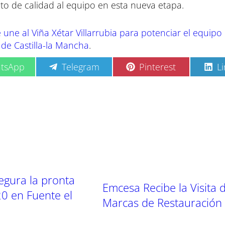
lto de calidad al equipo en esta nueva etapa.
une al Viña Xétar Villarrubia para potenciar el equipo 
 de Castilla-la Mancha
.
C
C
C
tsApp
Telegram
Pinterest
L
o
o
o
m
m
m
p
p
p
a
a
a
r
r
r
t
t
t
i
i
i
r
r
r
e
e
e
n
n
n
egura la pronta
Emcesa Recibe la Visita 
0 en Fuente el
Marcas de Restauración