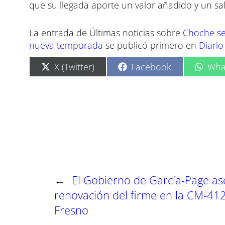
que su llegada aporte un valor añadido y un sa
La entrada de Últimas noticias sobre
Choche se 
nueva temporada
se publicó primero en
Diario
C
C
C
X (Twitter)
Facebook
Wha
o
o
o
m
m
m
p
p
p
a
a
a
r
r
r
t
t
t
i
i
i
r
r
r
e
e
e
n
n
n
←
El Gobierno de García-Page as
renovación del firme en la CM-412
Fresno