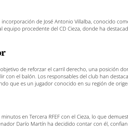
p
p
p
a
a
a
r
r
r
t
t
t
i
i
i
l la incorporación de José Antonio Villalba, conocido co
r
r
r
a al equipo procedente del CD Cieza, donde ha destacad
e
e
e
n
n
n
or
l objetivo de reforzar el carril derecho, una posición d
alir con el balón. Los responsables del club han destac
ando que es un jugador conocido en su región de orige
minutos en Tercera RFEF con el Cieza, lo que demuest
enador Darío Martín ha decidido contar con él, confia