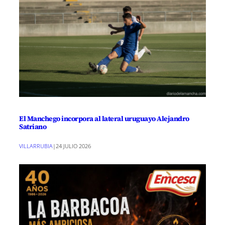
El Manchego incorpora al lateral uruguayo Alejandro
Satriano
VILLARRUBIA
|
24 JULIO 2026