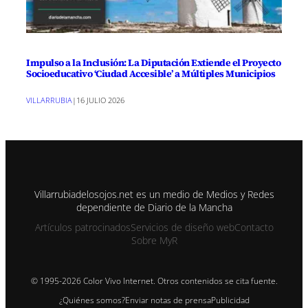
Impulso a la Inclusión: La Diputación Extiende el Proyecto
Socioeducativo ‘Ciudad Accesible’ a Múltiples Municipios
VILLARRUBIA
|
16 JULIO 2026
Villarrubiadelosojos.net es un medio de Medios y Redes
dependiente de Diario de la Mancha
Artículos patrocinados
Servicios de diseño web
Contacto
Sobre MyR
© 1995-2026 Color Vivo Internet. Otros contenidos se cita fuente.
¿Quiénes somos?
Enviar notas de prensa
Publicidad