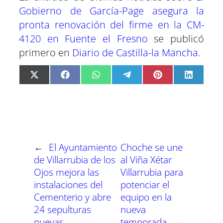
Gobierno de García-Page asegura la
pronta renovación del firme en la CM-
4120 en Fuente el Fresno
se publicó
primero en
Diario de Castilla-la Mancha
.
C
C
C
C
C
C
X
F
W
T
P
L
o
o
o
o
o
o
(
a
h
e
i
i
m
m
m
m
m
m
T
c
a
l
n
n
p
p
p
p
p
p
w
e
t
e
t
k
a
a
a
a
a
a
i
b
s
g
e
e
r
r
r
r
r
r
t
o
A
r
r
d
t
t
t
t
t
t
t
o
p
a
e
I
i
i
i
i
i
i
e
k
p
m
s
n
r
r
r
r
r
r
r
t
←
El Ayuntamiento
Choche se une
e
e
e
e
e
e
)
n
n
n
n
n
n
de Villarrubia de los
al Viña Xétar
Ojos mejora las
Villarrubia para
instalaciones del
potenciar el
Cementerio y abre
equipo en la
24 sepulturas
nueva
nuevas
temporada
→