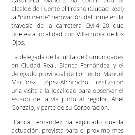
Castilla-La Mancha ha confirmado al
e
k
p
m
s
n
r
r
r
r
r
r
r
t
alcalde de Fuente el Fresno (Ciudad Real)
e
e
e
e
e
e
)
n
n
n
n
n
n
la “inminente” renovación del firme en la
travesía de la carretera CM-4120 que
une esta localidad con Villarrubia de los
Ojos.
La delegada de la Junta de Comunidades
en Ciudad Real, Blanca Fernández, y el
delegado provincial de Fomento, Manuel
Martínez López-Alcorocho, realizaron
una visita a la localidad para observar el
estado de la vía junto al regidor, Abel
Gonzalo, y parte de su Corporación.
Blanca Fernández ha explicado que la
actuación, prevista para el próximo mes