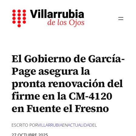
Saltar
al
contenido
El Gobierno de García-
Page asegura la
pronta renovación del
firme en la CM-4120
en Fuente el Fresno
ESCRITO POR
VILLARRUBIA
EN
ACTUALIDAD
EL
27 OCTUBRE 2025