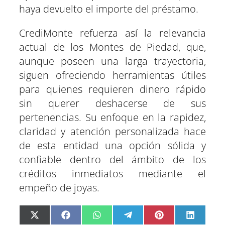
haya devuelto el importe del préstamo.
CrediMonte refuerza así la relevancia
actual de los Montes de Piedad, que,
aunque poseen una larga trayectoria,
siguen ofreciendo herramientas útiles
para quienes requieren dinero rápido
sin querer deshacerse de sus
pertenencias. Su enfoque en la rapidez,
claridad y atención personalizada hace
de esta entidad una opción sólida y
confiable dentro del ámbito de los
créditos inmediatos mediante el
empeño de joyas.
C
C
C
C
C
C
X
F
W
T
P
L