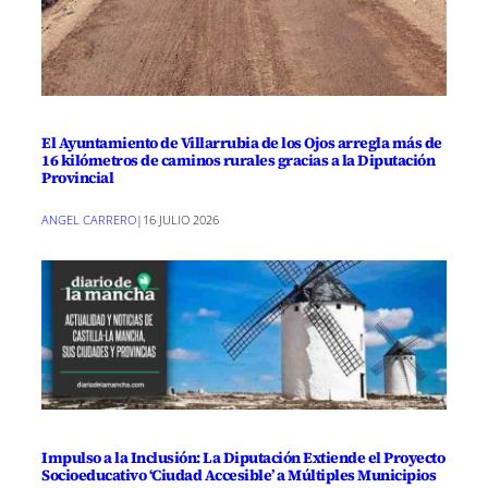
El Ayuntamiento de Villarrubia de los Ojos arregla más de
16 kilómetros de caminos rurales gracias a la Diputación
Provincial
ANGEL CARRERO
|
16 JULIO 2026
Impulso a la Inclusión: La Diputación Extiende el Proyecto
Socioeducativo ‘Ciudad Accesible’ a Múltiples Municipios