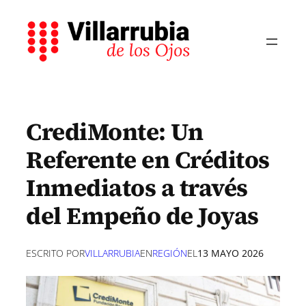
Saltar
al
contenido
CrediMonte: Un
Referente en Créditos
Inmediatos a través
del Empeño de Joyas
ESCRITO POR
VILLARRUBIA
EN
REGIÓN
EL
13 MAYO 2026