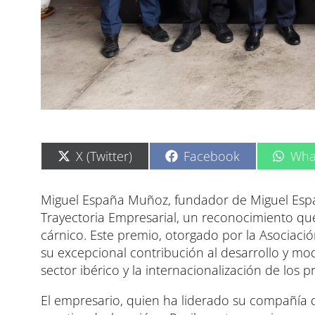
C
C
C
X (Twitter)
Facebook
Wha
o
o
o
m
m
m
p
p
p
Miguel España Muñoz, fundador de Miguel Españ
a
a
a
Trayectoria Empresarial, un reconocimiento qu
r
r
r
t
t
t
cárnico. Este premio, otorgado por la Asociació
i
i
i
su excepcional contribución al desarrollo y mod
r
r
r
e
e
e
sector ibérico y la internacionalización de los 
n
n
n
El empresario, quien ha liderado su compañía 