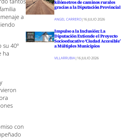
rdo tantos
kilómetros de caminos rurales
gracias a la Diputación Provincial
familia
omenaje a
ANGEL CARRERO
|
16 JULIO 2026
niendo
Impulso a la Inclusión: La
Diputación Extiende el Proyecto
Socioeducativo ‘Ciudad Accesible’
 su 40º
a Múltiples Municipios
e ha
VILLARRUBIA
|
16 JULIO 2026
y
rvieron
jora
iones
omiso con
empeñado