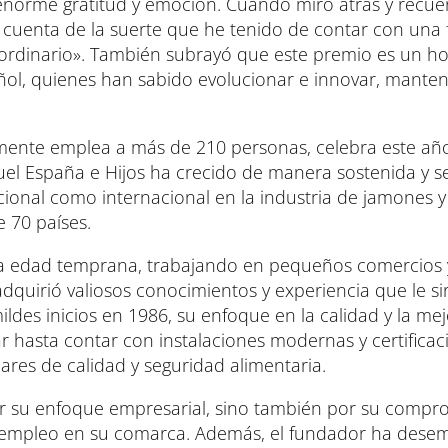
enorme gratitud y emoción. Cuando miro atrás y recue
y cuenta de la suerte que he tenido de contar con una 
ordinario». También subrayó que este premio es un h
añol, quienes han sabido evolucionar e innovar, mante
mente emplea a más de 210 personas, celebra este año
uel España e Hijos ha crecido de manera sostenida y s
cional como internacional en la industria de jamones y
 70 países.
na edad temprana, trabajando en pequeños comercios 
dquirió valiosos conocimientos y experiencia que le si
des inicios en 1986, su enfoque en la calidad y la me
r hasta contar con instalaciones modernas y certificac
ares de calidad y seguridad alimentaria.
or su enfoque empresarial, sino también por su compr
 de empleo en su comarca. Además, el fundador ha des