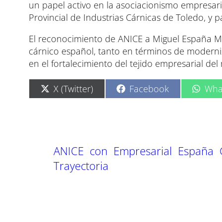
un papel activo en la asociacionismo empresari
Provincial de Industrias Cárnicas de Toledo, y p
El reconocimiento de ANICE a Miguel España Muñ
cárnico español, tanto en términos de moderniza
en el fortalecimiento del tejido empresarial del
C
C
C
X (Twitter)
Facebook
Wha
o
o
o
m
m
m
p
p
p
a
a
a
r
r
r
t
t
t
ANICE
con
Empresarial
España
i
i
i
r
r
r
Trayectoria
e
e
e
n
n
n