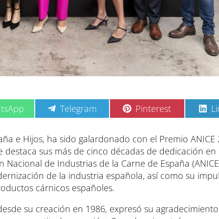
C
C
C
tsApp
Telegram
Pinterest
L
o
o
o
m
m
m
p
p
p
a e Hijos, ha sido galardonado con el Premio ANICE 
a
a
a
e destaca sus más de cinco décadas de dedicación en 
r
r
r
t
t
t
n Nacional de Industrias de la Carne de España (ANICE)
i
i
i
ernización de la industria española, así como su impul
r
r
r
e
e
e
productos cárnicos españoles.
n
n
n
desde su creación en 1986, expresó su agradecimient