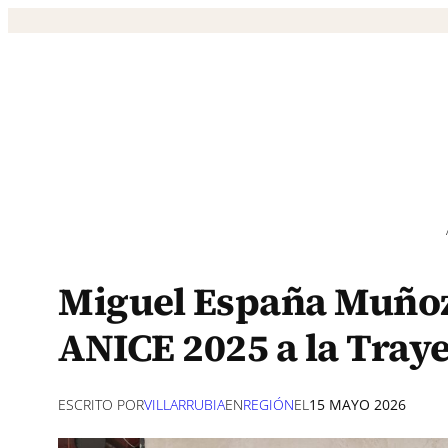
Saltar
al
contenido
Miguel España Muñoz
ANICE 2025 a la Tray
ESCRITO POR
VILLARRUBIA
EN
REGIÓN
EL
15 MAYO 2026