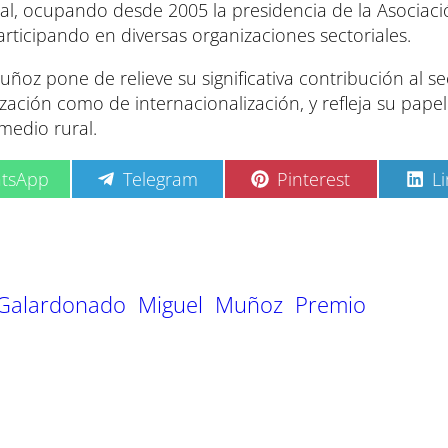
al, ocupando desde 2005 la presidencia de la Asociac
articipando en diversas organizaciones sectoriales.
oz pone de relieve su significativa contribución al se
ción como de internacionalización, y refleja su papel 
 medio rural.
C
C
C
tsApp
Telegram
Pinterest
L
o
o
o
m
m
m
p
p
p
a
a
a
r
r
r
t
t
t
Galardonado
Miguel
Muñoz
Premio
i
i
i
r
r
r
e
e
e
n
n
n