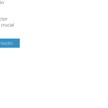
ión
ctor
crucial
inkedIn