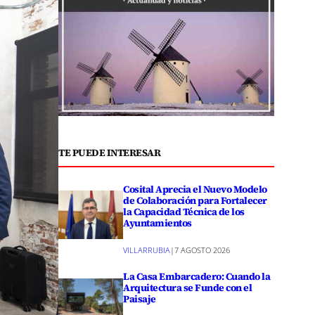
TE PUEDE INTERESAR
Cosital Aprecia el Nuevo Modelo
de Colaboración para Fortalecer
la Capacidad Técnica de los
Ayuntamientos
VILLARRUBIA
|
7 AGOSTO 2026
La Casa Embarcadero: Cuando la
Arquitectura se Funde con el
Paisaje