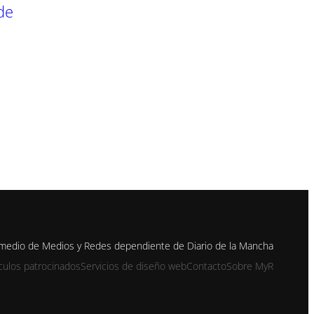
de
n medio de Medios y Redes dependiente de Diario de la Mancha
ículos patrocinados
Servicios de diseño web
Contacto
Sobre MyR