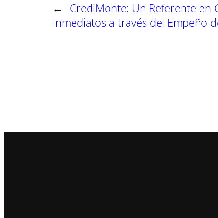
←
CrediMonte: Un Referente en 
Inmediatos a través del Empeño d