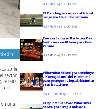
VILLARRUBIA
|
26 JULIO 2026
El Manchego incorpora al lateral
uruguayo Alejandro Satriano
VILLARRUBIA
|
24 JULIO 2026
Emcesa Lanza Su Barbacoa Más
Ambiciosa en 40 Años para Este
Verano
inkedIn
VILLARRUBIA
|
22 JULIO 2026
2025 a la
Villarrubia de los Ojos constituye
el sector
el Consejo Local del Patrimonio
para proteger su legado histórico
, resalta
y sus tradiciones
so al
ANGEL CARRERO
|
20 JULIO 2026
El Ayuntamiento de Villarrubia
o en una
de los Ojos arregla más de 16