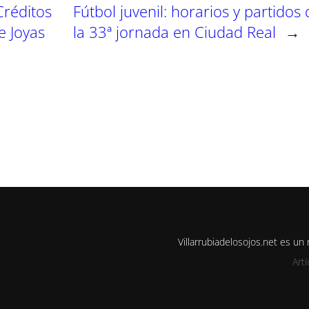
Créditos
Fútbol juvenil: horarios y partidos 
e Joyas
la 33ª jornada en Ciudad Real
→
Villarrubiadelosojos.net es u
Art