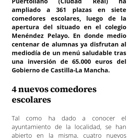
Puertollano (Ciudad Real) ha
a
a
a
a
a
a
i
b
s
g
e
e
r
r
r
r
r
r
t
o
A
r
r
d
ampliado a 361 plazas en siete
t
t
t
t
t
t
t
o
p
a
e
I
comedores escolares, luego de la
i
i
i
i
i
i
e
k
p
m
s
n
r
r
r
r
r
r
r
t
apertura del situado en el colegio
e
e
e
e
e
e
)
n
n
n
n
n
n
Menéndez Pelayo. En donde medio
centenar de alumnas ya disfrutan al
mediodía de un menú saludable tras
una inversión de 65.000 euros del
Gobierno de Castilla-La Mancha.
4 nuevos comedores
escolares
Tal como ha dado a conocer el
ayuntamiento de la localidad, se han
abierto en la misma, cuatro nuevos