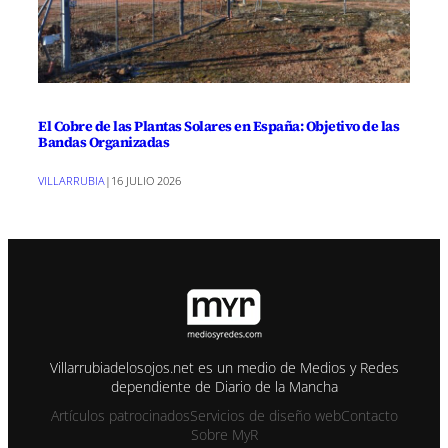
El Cobre de las Plantas Solares en España: Objetivo de las
Bandas Organizadas
VILLARRUBIA
|
16 JULIO 2026
Villarrubiadelosojos.net es un medio de Medios y Redes
dependiente de Diario de la Mancha
Artículos patrocinados
Servicios de diseño web
Contacto
Sobre MyR