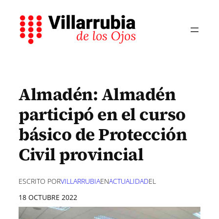
Saltar
al
contenido
Almadén: Almadén
participó en el curso
básico de Protección
Civil provincial
ESCRITO POR
VILLARRUBIA
EN
ACTUALIDAD
EL
18 OCTUBRE 2022