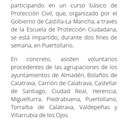
r
r
r
r
r
r
r
t
participando en un curso básico de
e
e
e
e
e
e
)
n
n
n
n
n
n
Protección Civil, que, organizado por el
Gobierno de Castilla-La Mancha, a través
de la Escuela de Protección Ciudadana,
se está impartido, durante dos fines de
semana, en Puertollano.
En concreto, asisten voluntarios
procedentes de las agrupaciones de los
ayuntamientos de Almadén, Bolaños de
Calatrava, Carrión de Calatrava, Castellar
de Santiago, Ciudad Real, Herencia,
Miguelturra, Piedrabuena, Puertollano,
Torralba de Calatrava, Valdepeñas y
Villarrubia de los Ojos.