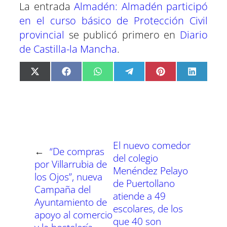
La entrada
Almadén: Almadén participó
en el curso básico de Protección Civil
provincial
se publicó primero en
Diario
de Castilla-la Mancha
.
C
C
C
C
C
C
X
F
W
T
P
L
o
o
o
o
o
o
(
a
h
e
i
i
m
m
m
m
m
m
T
c
a
l
n
n
p
p
p
p
p
p
w
e
t
e
t
k
a
a
a
a
a
a
i
b
s
g
e
e
r
r
r
r
r
r
t
o
A
r
r
d
t
t
t
t
t
t
t
o
p
a
e
I
i
i
i
i
i
i
e
k
p
m
s
n
r
r
r
r
r
r
r
t
El nuevo comedor
e
e
e
e
e
e
)
←
“De compras
n
n
n
n
n
n
del colegio
por Villarrubia de
Menéndez Pelayo
los Ojos”, nueva
de Puertollano
Campaña del
atiende a 49
Ayuntamiento de
escolares, de los
apoyo al comercio
que 40 son