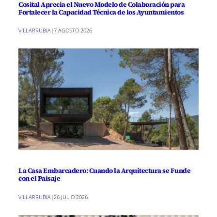
Cosital Aprecia el Nuevo Modelo de Colaboración para
Fortalecer la Capacidad Técnica de los Ayuntamientos
VILLARRUBIA
|
7 AGOSTO 2026
La Casa Embarcadero: Cuando la Arquitectura se Funde
con el Paisaje
VILLARRUBIA
|
26 JULIO 2026