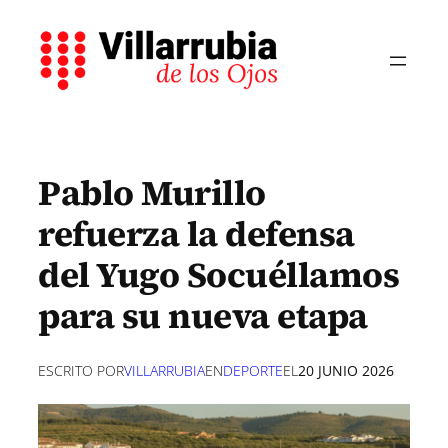
Saltar
al
contenido
Pablo Murillo
refuerza la defensa
del Yugo Socuéllamos
para su nueva etapa
ESCRITO POR
VILLARRUBIA
EN
DEPORTE
EL
20 JUNIO 2026