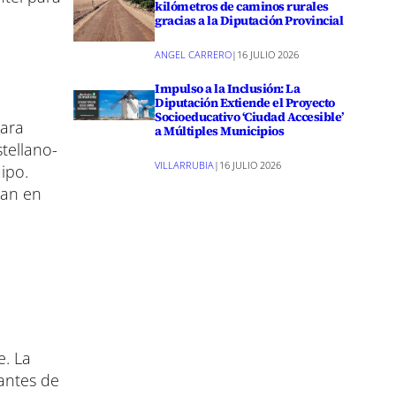
kilómetros de caminos rurales
gracias a la Diputación Provincial
ANGEL CARRERO
|
16 JULIO 2026
Impulso a la Inclusión: La
Diputación Extiende el Proyecto
Socioeducativo ‘Ciudad Accesible’
para
a Múltiples Municipios
tellano-
VILLARRUBIA
|
16 JULIO 2026
ipo.
ajan en
e. La
 antes de