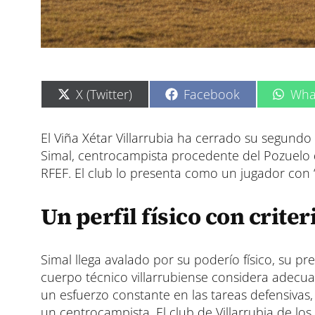
C
C
C
X (Twitter)
Facebook
Wha
o
o
o
m
m
m
p
p
p
El Viña Xétar Villarrubia ha cerrado su segundo
a
a
a
Simal, centrocampista procedente del Pozuelo 
r
r
r
t
t
t
RFEF. El club lo presenta como un jugador con “t
i
i
i
r
r
r
e
e
e
Un perfil físico con crit
n
n
n
Simal llega avalado por su poderío físico, su pr
cuerpo técnico villarrubiense considera adecu
un esfuerzo constante en las tareas defensivas,
un centrocampista. El club de Villarrubia de lo