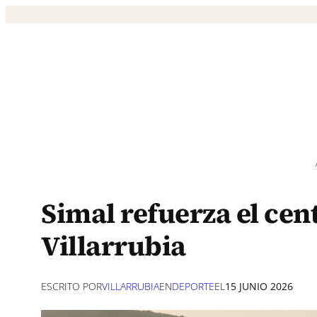
Saltar
al
contenido
Simal refuerza el cen
Villarrubia
ESCRITO POR
VILLARRUBIA
EN
DEPORTE
EL
15 JUNIO 2026