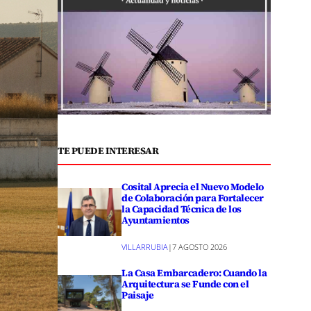
TE PUEDE INTERESAR
Cosital Aprecia el Nuevo Modelo
de Colaboración para Fortalecer
la Capacidad Técnica de los
Ayuntamientos
VILLARRUBIA
|
7 AGOSTO 2026
La Casa Embarcadero: Cuando la
Arquitectura se Funde con el
Paisaje