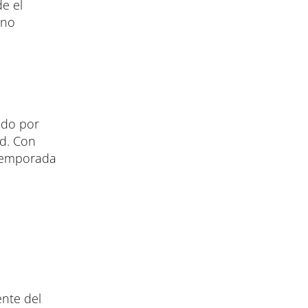
e el
ano
ado por
ad. Con
 temporada
ente del