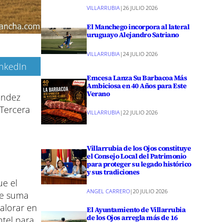
VILLARRUBIA
|
26 JULIO 2026
El Manchego incorpora al lateral
uruguayo Alejandro Satriano
VILLARRUBIA
|
24 JULIO 2026
inkedIn
Emcesa Lanza Su Barbacoa Más
Ambiciosa en 40 Años para Este
Verano
ández
 Tercera
VILLARRUBIA
|
22 JULIO 2026
Villarrubia de los Ojos constituye
el Consejo Local del Patrimonio
para proteger su legado histórico
y sus tradiciones
ue el
ANGEL CARRERO
|
20 JULIO 2026
se suma
valorar en
El Ayuntamiento de Villarrubia
de los Ojos arregla más de 16
ntel para