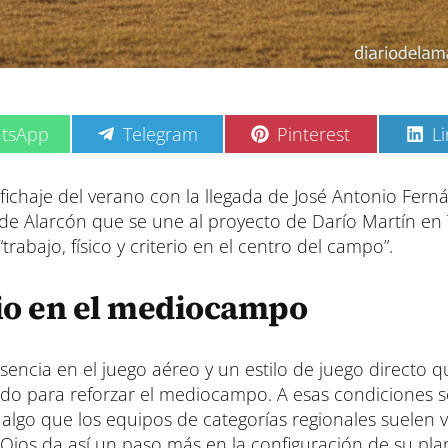
C
C
C
tsApp
Telegram
Pinterest
L
o
o
o
m
m
m
p
p
p
 fichaje del verano con la llegada de José Antonio Fern
a
a
a
de Alarcón que se une al proyecto de Darío Martín en
r
r
r
t
t
t
rabajo, físico y criterio en el centro del campo”.
i
i
i
r
r
r
e
e
e
erio en el mediocampo
n
n
n
esencia en el juego aéreo y un estilo de juego directo q
ado para reforzar el mediocampo. A esas condiciones 
 algo que los equipos de categorías regionales suelen 
s Ojos da así un paso más en la configuración de su pla