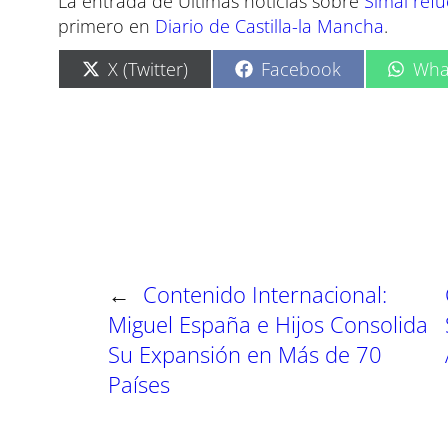
La entrada de Últimas noticias sobre
Simal refu
primero en
Diario de Castilla-la Mancha
.
C
C
C
X (Twitter)
Facebook
Wha
o
o
o
m
m
m
p
p
p
a
a
a
r
r
r
t
t
t
i
i
i
r
r
r
e
e
e
n
n
n
←
Contenido Internacional:
Miguel España e Hijos Consolida
Su Expansión en Más de 70
Países