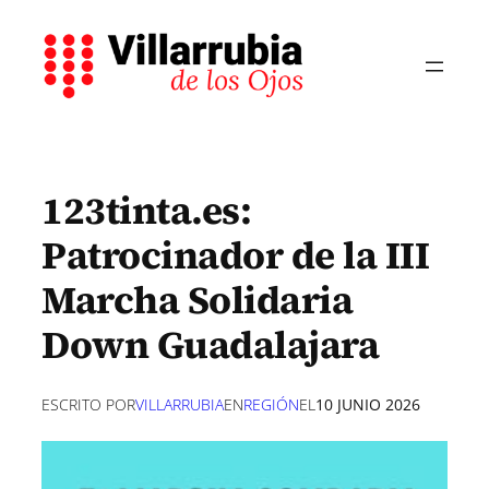
Saltar
al
contenido
123tinta.es:
Patrocinador de la III
Marcha Solidaria
Down Guadalajara
ESCRITO POR
VILLARRUBIA
EN
REGIÓN
EL
10 JUNIO 2026