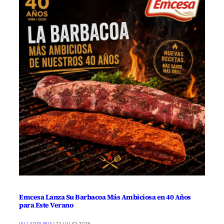
Emcesa Lanza Su Barbacoa Más Ambiciosa en 40 Años
para Este Verano
VILLARRUBIA
|
22 JULIO 2026