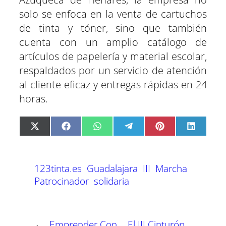
solo se enfoca en la venta de cartuchos
de tinta y tóner, sino que también
cuenta con un amplio catálogo de
artículos de papelería y material escolar,
respaldados por un servicio de atención
al cliente eficaz y entregas rápidas en 24
horas.
C
C
C
C
C
C
X
F
W
T
P
L
o
o
o
o
o
o
(
a
h
e
i
i
m
m
m
m
m
m
T
c
a
l
n
n
p
p
p
p
p
p
w
e
t
e
t
k
a
a
a
a
a
a
i
b
s
g
e
e
123tinta.es
Guadalajara
III
Marcha
r
r
r
r
r
r
t
o
A
r
r
d
t
t
t
t
t
t
t
o
p
a
e
I
Patrocinador
solidaria
i
i
i
i
i
i
e
k
p
m
s
n
r
r
r
r
r
r
r
t
e
e
e
e
e
e
)
n
n
n
n
n
n
←
Emprender Con
El III Cinturón