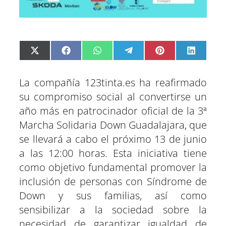
C
C
C
C
C
C
X
F
W
T
P
L
o
o
o
o
o
o
(
a
h
e
i
i
m
m
m
m
m
m
T
c
a
l
n
n
p
p
p
p
p
p
w
e
t
e
t
k
La compañía 123tinta.es ha reafirmado
a
a
a
a
a
a
i
b
s
g
e
e
r
r
r
r
r
r
t
o
A
r
r
d
su compromiso social al convertirse un
t
t
t
t
t
t
t
o
p
a
e
I
año más en patrocinador oficial de la 3ª
i
i
i
i
i
i
e
k
p
m
s
n
r
r
r
r
r
r
r
t
Marcha Solidaria Down Guadalajara, que
e
e
e
e
e
e
)
n
n
n
n
n
n
se llevará a cabo el próximo 13 de junio
a las 12:00 horas. Esta iniciativa tiene
como objetivo fundamental promover la
inclusión de personas con Síndrome de
Down y sus familias, así como
sensibilizar a la sociedad sobre la
necesidad de garantizar igualdad de