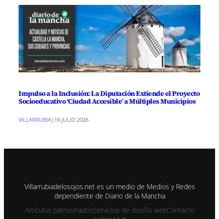
Impulso a la Inclusión: La Diputación Extiende el Proyecto
Socioeducativo ‘Ciudad Accesible’ a Múltiples Municipios
VILLARRUBIA
|
16 JULIO 2026
Villarrubiadelosojos.net es un medio de Medios y Redes
dependiente de Diario de la Mancha
Artículos patrocinados
Servicios de diseño web
Contacto