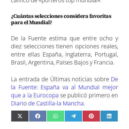
calificó de «porteros top mundial».
¿Cuántas selecciones considera favoritas
para el Mundial?
De la Fuente estima que entre ocho y
diez selecciones tienen opciones reales,
entre ellas España, Inglaterra, Portugal,
Brasil, Argentina, Países Bajos y Francia.
La entrada de Últimas noticias sobre
De
la Fuente: España va al Mundial mejor
que a la Eurocopa
se publicó primero en
Diario de Castilla-la Mancha
.
C
C
C
C
C
C
X
F
W
T
P
L
o
o
o
o
o
o
(
a
h
e
i
i
m
m
m
m
m
m
T
c
a
l
n
n