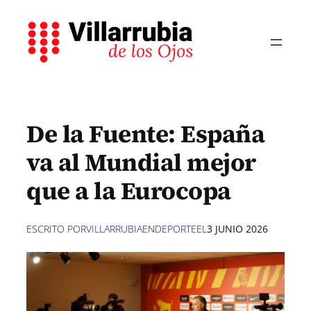
Saltar
al
contenido
De la Fuente: España
va al Mundial mejor
que a la Eurocopa
ESCRITO POR
VILLARRUBIA
EN
DEPORTE
EL
3 JUNIO 2026