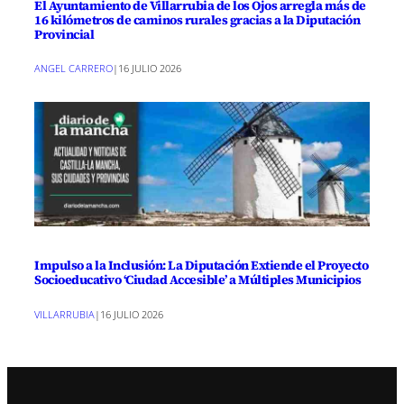
El Ayuntamiento de Villarrubia de los Ojos arregla más de
16 kilómetros de caminos rurales gracias a la Diputación
Provincial
ANGEL CARRERO
|
16 JULIO 2026
Impulso a la Inclusión: La Diputación Extiende el Proyecto
Socioeducativo ‘Ciudad Accesible’ a Múltiples Municipios
VILLARRUBIA
|
16 JULIO 2026