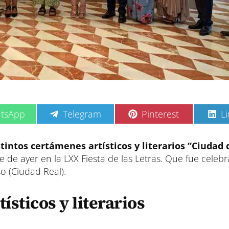
C
C
C
tsApp
Telegram
Pinterest
L
o
o
o
m
m
m
p
p
p
stintos certámenes artísticos y literarios “Ciudad 
a
a
a
e de ayer en la LXX Fiesta de las Letras. Que fue celebr
r
r
r
t
t
t
o (Ciudad Real).
i
i
i
r
r
r
e
e
e
sticos y literarios
n
n
n