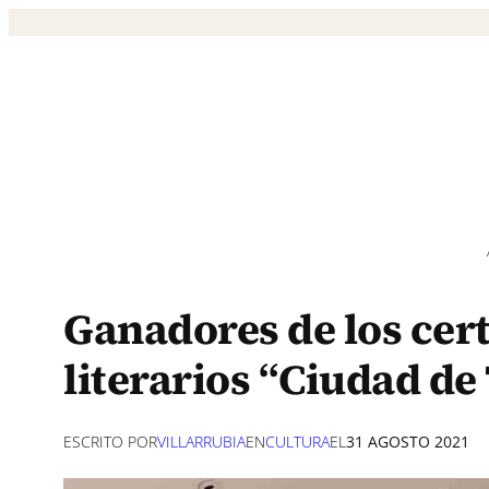
Saltar
al
contenido
Ganadores de los cer
literarios “Ciudad de
ESCRITO POR
VILLARRUBIA
EN
CULTURA
EL
31 AGOSTO 2021