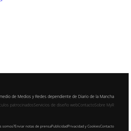
n medio de Medios y Redes dependiente de Diario de la Mancha
ículos patrocinados
Servicios de diseño web
Contacto
Sobre MyR
s somos?
Enviar notas de prensa
Publicidad
Privacidad y Cookies
Contacto