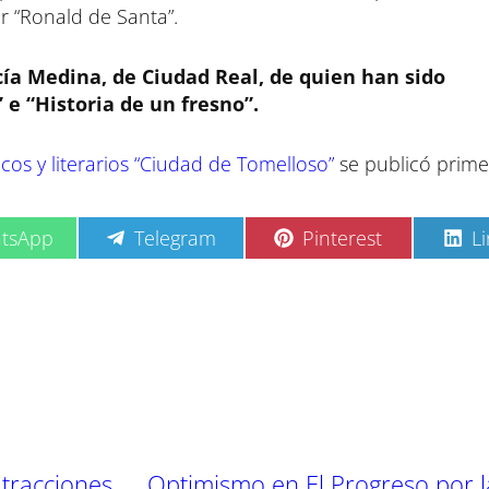
r “Ronald de Santa”.
ía Medina, de Ciudad Real, de quien han sido
 e “Historia de un fresno”.
cos y literarios “Ciudad de Tomelloso”
se publicó prime
C
C
C
tsApp
Telegram
Pinterest
L
o
o
o
m
m
m
p
p
p
a
a
a
r
r
r
t
t
t
i
i
i
r
r
r
e
e
e
n
n
n
atracciones
Optimismo en El Progreso por l