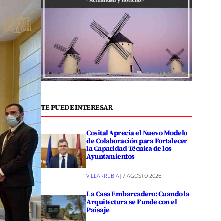
TE PUEDE INTERESAR
Cosital Aprecia el Nuevo Modelo
de Colaboración para Fortalecer
la Capacidad Técnica de los
Ayuntamientos
VILLARRUBIA
|
7 AGOSTO 2026
La Casa Embarcadero: Cuando la
Arquitectura se Funde con el
Paisaje