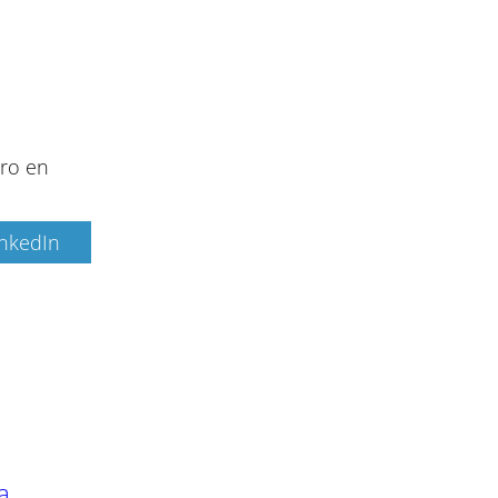
ro en
inkedIn
a