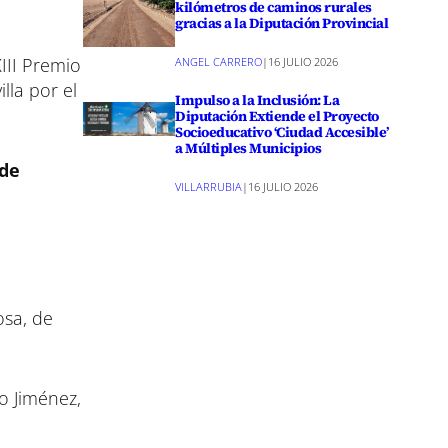
kilómetros de caminos rurales
gracias a la Diputación Provincial
III Premio
ANGEL CARRERO
|
16 JULIO 2026
lla por el
Impulso a la Inclusión: La
Diputación Extiende el Proyecto
Socioeducativo ‘Ciudad Accesible’
a Múltiples Municipios
 de
VILLARRUBIA
|
16 JULIO 2026
osa, de
o Jiménez,