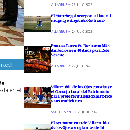
VILLARRUBIA
|
26 JULIO 2026
El Manchego incorpora al lateral
uruguayo Alejandro Satriano
VILLARRUBIA
|
24 JULIO 2026
Emcesa Lanza Su Barbacoa Más
Ambiciosa en 40 Años para Este
Verano
inkedIn
VILLARRUBIA
|
22 JULIO 2026
de
Villarrubia de los Ojos constituye
ada en el
el Consejo Local del Patrimonio
para proteger su legado histórico
y sus tradiciones
ANGEL CARRERO
|
20 JULIO 2026
El Ayuntamiento de Villarrubia
de los Ojos arregla más de 16