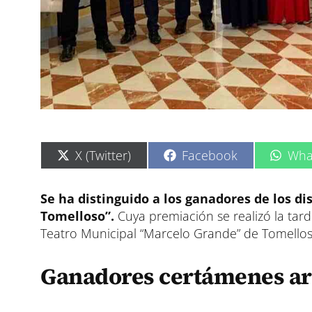
C
C
C
X (Twitter)
Facebook
Wha
o
o
o
m
m
m
p
p
p
Se ha distinguido a los ganadores de los di
a
a
a
Tomelloso”.
Cuya premiación se realizó la tard
r
r
r
t
t
t
Teatro Municipal “Marcelo Grande” de Tomellos
i
i
i
r
r
r
e
e
e
Ganadores certámenes artí
n
n
n