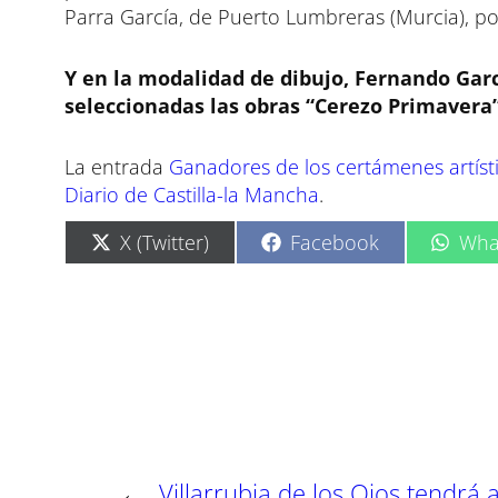
Parra García, de Puerto Lumbreras (Murcia), po
Y en la modalidad de dibujo, Fernando Garc
seleccionadas las obras “Cerezo Primavera”
La entrada
Ganadores de los certámenes artísti
Diario de Castilla-la Mancha
.
C
C
C
X (Twitter)
Facebook
Wha
o
o
o
m
m
m
p
p
p
a
a
a
r
r
r
t
t
t
i
i
i
r
r
r
e
e
e
n
n
n
←
Villarrubia de los Ojos tendrá 