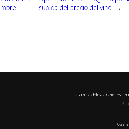
iembre
subida del precio del vino
→
Villarrubiadelosojos.net es u
Art
¿Quiéne