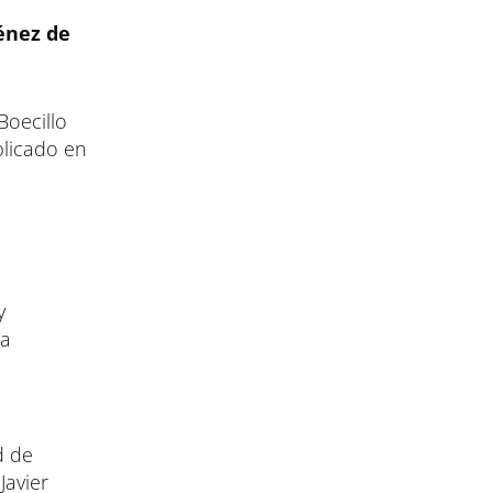
énez de
Boecillo
blicado en
y
la
d de
Javier