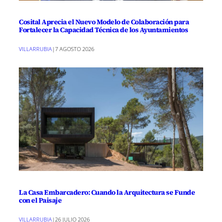
Cosital Aprecia el Nuevo Modelo de Colaboración para
Fortalecer la Capacidad Técnica de los Ayuntamientos
VILLARRUBIA
|
7 AGOSTO 2026
La Casa Embarcadero: Cuando la Arquitectura se Funde
con el Paisaje
VILLARRUBIA
|
26 JULIO 2026