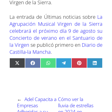
Virgen de la Sierra.
La entrada de Últimas noticias sobre
La
Agrupación Musical Virgen de la Sierra
celebrará el próximo día 9 de agosto su
Concierto de verano en el Santuario de
la Virgen
se publicó primero en
Diario de
Castilla-la Mancha
.
C
C
C
C
C
C
X
F
W
T
P
L
o
o
o
o
o
o
(
a
h
e
i
i
m
m
m
m
m
m
T
c
a
l
n
n
p
p
p
p
p
p
w
e
t
e
t
k
a
a
a
a
a
a
i
b
s
g
e
e
r
r
r
r
r
r
t
o
A
r
r
d
t
t
t
t
t
t
t
o
p
a
e
I
i
i
i
i
i
i
e
k
p
m
s
n
r
r
r
r
r
r
r
t
←
Adel Capacita a
Cómo ver la
e
e
e
e
e
e
)
n
n
n
n
n
n
Empresas
lluvia de estrellas
Adheridas a su
en 2024 en