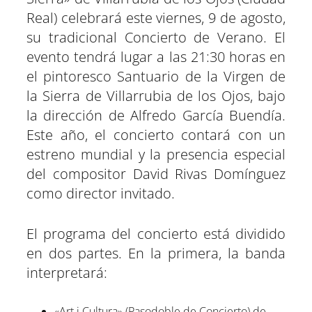
t
t
t
t
t
t
t
o
p
a
e
I
Real) celebrará este viernes, 9 de agosto,
i
i
i
i
i
i
e
k
p
m
s
n
r
r
r
r
r
r
r
t
su tradicional Concierto de Verano. El
e
e
e
e
e
e
)
n
n
n
n
n
n
evento tendrá lugar a las 21:30 horas en
el pintoresco Santuario de la Virgen de
la Sierra de Villarrubia de los Ojos, bajo
la dirección de Alfredo García Buendía.
Este año, el concierto contará con un
estreno mundial y la presencia especial
del compositor David Rivas Domínguez
como director invitado.
El programa del concierto está dividido
en dos partes. En la primera, la banda
interpretará:
«Art i Cultura» (Pasodoble de Concierto) de