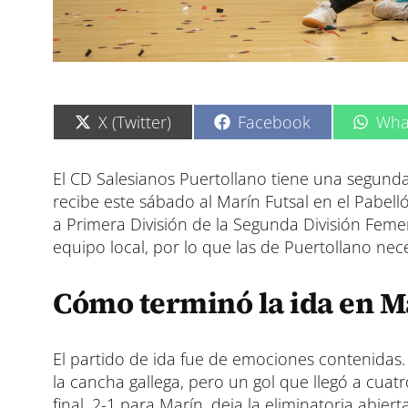
C
C
C
X (Twitter)
Facebook
Wha
o
o
o
m
m
m
p
p
p
El CD Salesianos Puertollano tiene una segunda
a
a
a
recibe este sábado al Marín Futsal en el Pabelló
r
r
r
t
t
t
a Primera División de la Segunda División Femen
i
i
i
equipo local, por lo que las de Puertollano nece
r
r
r
e
e
e
n
n
n
Cómo terminó la ida en M
El partido de ida fue de emociones contenidas
la cancha gallega, pero un gol que llegó a cuatr
final, 2-1 para Marín, deja la eliminatoria abier