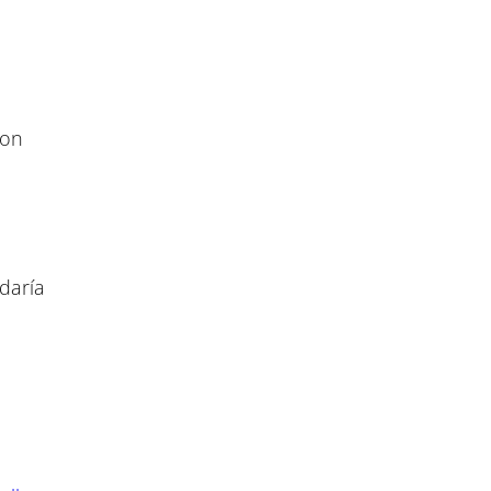
con
daría