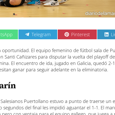
C
C
C
tsApp
Telegram
Pinterest
L
o
o
o
m
m
m
p
p
p
 oportunidad. El equipo femenino de fútbol sala de Pu
a
a
a
n Santi Cañizares para disputar la vuelta del playoff d
r
r
r
t
t
t
ina. El encuentro de ida, jugado en Galicia, quedó 2-1
i
i
i
sitan ganar para seguir adelante en la eliminatoria.
r
r
r
e
e
e
n
n
n
arín
. Salesianos Puertollano estuvo a punto de traerse un
o segundos del final les impidió aguantar el 1-1. El ma
ta pero con ventaja para el equipo gallego, que juega a 