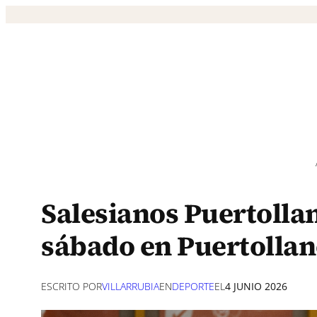
Saltar
al
contenido
Salesianos Puertollan
sábado en Puertolla
ESCRITO POR
VILLARRUBIA
EN
DEPORTE
EL
4 JUNIO 2026