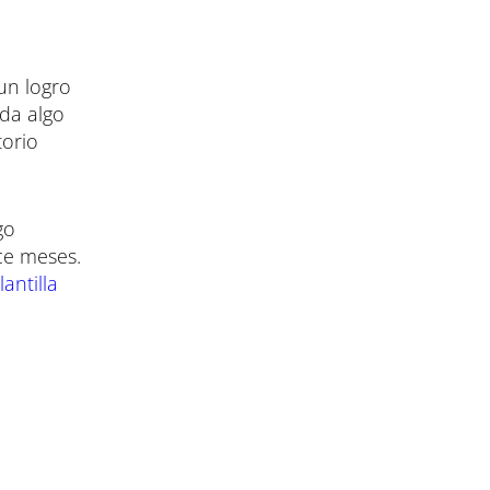
un logro
 da algo
torio
go
ace meses.
antilla