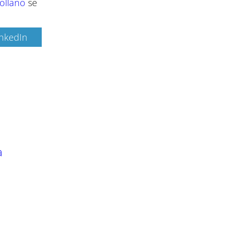
ollano
se
inkedIn
a