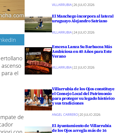
VILLARRUBIA
|
26 JULIO 2026
El Manchego incorpora al lateral
uruguayo Alejandro Satriano
VILLARRUBIA
|
24 JULIO 2026
inkedIn
Emcesa Lanza Su Barbacoa Más
Ambiciosa en 40 Años para Este
Verano
ertollano
e ascenso
VILLARRUBIA
|
22 JULIO 2026
 para el
Villarrubia de los Ojos constituye
el Consejo Local del Patrimonio
para proteger su legado histórico
y sus tradiciones
ANGEL CARRERO
|
20 JULIO 2026
 empate de
rcador
El Ayuntamiento de Villarrubia
de los Ojos arregla más de 16
priori con