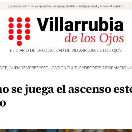
¿Quiénes somos?
Enviar notas de prensa
Publicidad
Privacidad y Cookies
Contacto
EL DIARIO DE LA LOCALIDAD DE VILLARRUBIA DE LOS OJOS
ACTUALIDAD
EMPRESAS
EDUCACIÓN
CULTURA
DEPORTE
INFORMACIÓN
o se juega el ascenso est
no