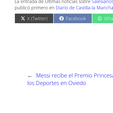
La entrada de Últimas noticias sobre
Salesiano
publicó primero en
Diario de Castilla-la Manch
C
C
C
X (Twitter)
Facebook
Wha
o
o
o
m
m
m
p
p
p
a
a
a
r
r
r
t
t
t
i
i
i
r
r
r
e
e
e
n
n
n
←
Messi recibe el Premio Princes
los Deportes en Oviedo