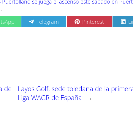
s Puertollano se juega el ascenso este sábado en Puert
a
.
C
C
C
tsApp
Telegram
Pinterest
L
o
o
o
m
m
m
p
p
p
a
a
a
r
r
r
t
t
t
i
i
i
r
r
r
e
e
e
n
n
n
a de
Layos Golf, sede toledana de la primer
Liga WAGR de España
→