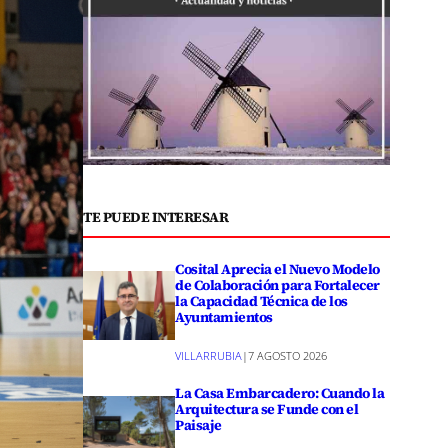
TE PUEDE INTERESAR
Cosital Aprecia el Nuevo Modelo
de Colaboración para Fortalecer
la Capacidad Técnica de los
Ayuntamientos
VILLARRUBIA
|
7 AGOSTO 2026
La Casa Embarcadero: Cuando la
Arquitectura se Funde con el
Paisaje