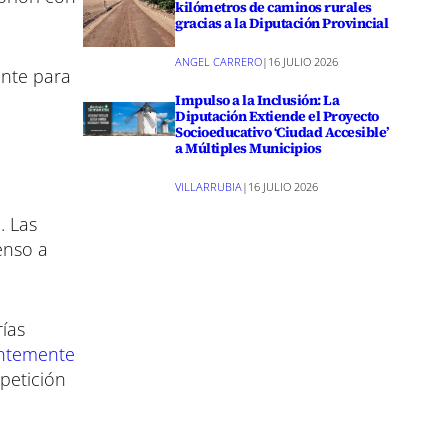
kilómetros de caminos rurales
gracias a la Diputación Provincial
ANGEL CARRERO
|
16 JULIO 2026
ente para
Impulso a la Inclusión: La
Diputación Extiende el Proyecto
Socioeducativo ‘Ciudad Accesible’
a Múltiples Municipios
VILLARRUBIA
|
16 JULIO 2026
. Las
enso a
ías
entemente
mpetición