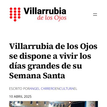
Saltar
al
contenido
Villarrubia de los Ojos
se dispone a vivir los
días grandes de su
Semana Santa
ESCRITO POR
ANGEL CARRERO
EN
CULTURA
EL
10 ABRIL 2025