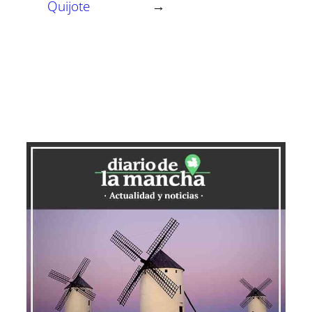
Quijote
→