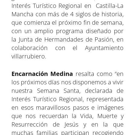
r
r
r
r
r
r
r
t
Interés Turístico Regional en Castilla-La
e
e
e
e
e
e
)
n
n
n
n
n
n
Mancha con más de 4 siglos de historia,
que comienza el próximo fin de semana,
con un amplio programa diseñado por
la Junta de Hermandades de Pasión, en
colaboración con el Ayuntamiento
villarrubiero.
Encarnación Medina
resalta como “en
los próximos días nos disponemos a vivir
nuestra Semana Santa, declarada de
Interés Turístico Regional, representada
en esos maravillosos pasos e imágenes
que nos recuerdan la Vida, Muerte y
Resurrección de Jesús y en la que
muchas familias participan recogiendo