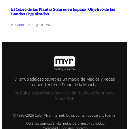
El Cobre de las Plantas Solares en España: Objetivo de las
Bandas Organizadas
VILLARRUBIA
|
16 JULIO 2026
Villarrubiadelosojos.net es un medio de Medios y Redes
dependiente de Diario de la Mancha
Artículos patrocinados
Servicios de diseño web
Contacto
Sobre MyR
© 1995-2026 Color Vivo Internet. Otros contenidos se cita fuente.
¿Quiénes somos?
Enviar notas de prensa
Publicidad
Privacidad y Cookies
Contacto